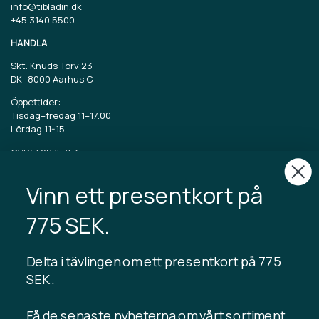
info@tibladin.dk
+45 3140 5500
HANDLA
Skt. Knuds Torv 23
DK-
8000 Aarhus C
Öppettider:
Tisdag–fredag 11–17.00
Lördag 11-15
CVR: 40875743
Vinn ett presentkort på
TIBLADIN
Om Tibladin
775 SEK.
Blogg
Hållbar produktion
Registrera kundklubb
Delta i tävlingen om ett presentkort på 775
Kontakta oss
SEK .
Få de senaste nyheterna om vårt sortiment,