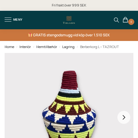
Fri frakt över 999 SEK
MENY
0
GRATIS
stengodsmugg vid köp över 1.510 SEK
Home
Interiör
Hemtillbehör
Lagring
Berberkorg L – TAZROUT
/
/
/
/