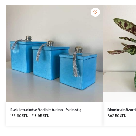
Burk i stuckatur/tadlekt turkos - fyrkantig
Blomkrukaöverdr
135,90
SEK
–
218,95
SEK
602,50
SEK