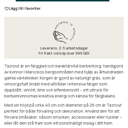
Lägg till i favoriter
Leverans: 2-3 arbetsdagar
Fri frakt vid köp över 999 SEK
Tazrout är en färgglad och karaktärsfull berberkorg, handgjord
av kvinnor i Marockos bergsområden med hjälp av århundraden
gamla vävtekniker. Korgen är gjord av naturligt gräs, som är
omsorgsfullt lindat med ulltrådar i intensiva färger som
djupblått, vinrött, lime och elfenbensvitt – ett uttryck för
berberkvinnornas kreativa energi och känsla för färgbalans.
Med sin höjd på cirka 40 cm och diameter på 26 cm är Tazrout
perfekt för både förvaring och dekoration. Använd den för att
förvara småsaker, såsom smycken, accessoarer eller nycklar –
eller låt den stå fram som ett konstnärligt inslag i ditt hem.