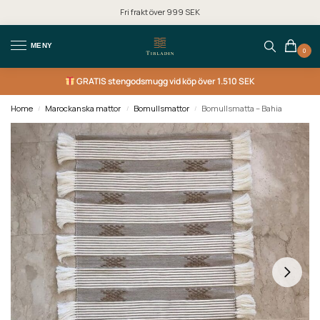
Fri frakt över 999 SEK
MENY
0
GRATIS
stengodsmugg vid köp över 1.510 SEK
Home
Marockanska mattor
Bomullsmattor
Bomullsmatta – Bahia
/
/
/