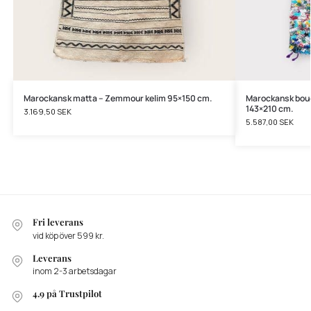
Marockansk matta – Zemmour kelim 95×150 cm.
Marockansk bouc
143×210 cm.
3.169,50
SEK
5.587,00
SEK
Fri leverans
vid köp över 599 kr.
Leverans
inom 2-3 arbetsdagar
4.9 på Trustpilot