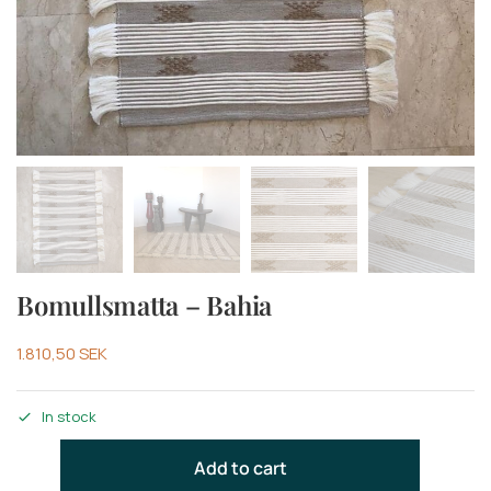
Bomullsmatta – Bahia
1.810,50
SEK
In stock
Add to cart