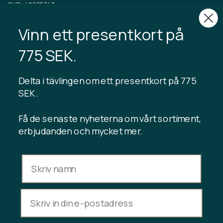
CVR: 40875743
Vinn ett presentkort på
TIBLADIN
Om Tibladin
775 SEK.
Blogg
Hållbar produktion
Registrera kundklubb
Delta i tävlingen om ett presentkort på 775
Kontakta oss
SEK .
Få de senaste nyheterna om vårt sortiment,
erbjudanden och mycket mer.
INFORMATION
Presentkortssaldo
Handelsvillkor
Integritetspolicy
Ångerrätt
Avbryt köp