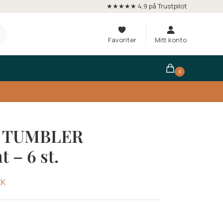
★★★★★ 4,9 på Trustpilot
Favoriter
Mitt konto
0
s TUMBLER
t – 6 st.
EK
k