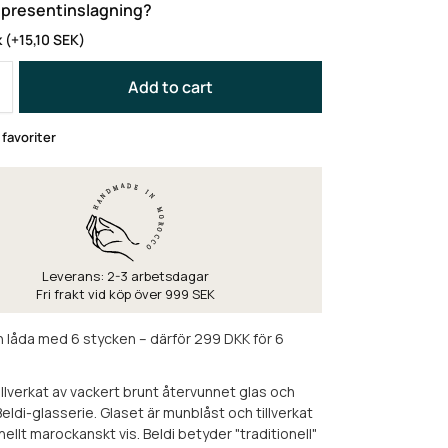
a presentinslagning?
k
(+
15,10
SEK
)
Add to cart
i favoriter
Leverans: 2-3 arbetsdagar
Fri frakt vid köp över 999 SEK
en låda med 6 stycken – därför 299 DKK för 6
illverkat av vackert brunt återvunnet glas och
 Beldi-glasserie. Glaset är munblåst och tillverkat
nellt marockanskt vis. Beldi betyder "traditionell"