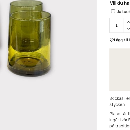
Vill du h
Ja tac
Lägg till 
Skickas i 
stycken.
Glaset är t
ingår i vår
på traditio