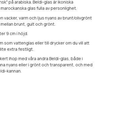
msk" på arabiska. Beldi-glas är ikoniska
marockanska glas fulla av personlighet.
en vacker, varm och ljus nyans av brunt/olivgrönt
 mellan brunt, gult och grönt.
er 9 cm i höjd.
som vattenglas eller till drycker om du vill att
lite extra festligt.
kert ihop med våra andra Beldi-glas, både i
a nyans eller i grönt och transparent, och med
eldi-kannan.