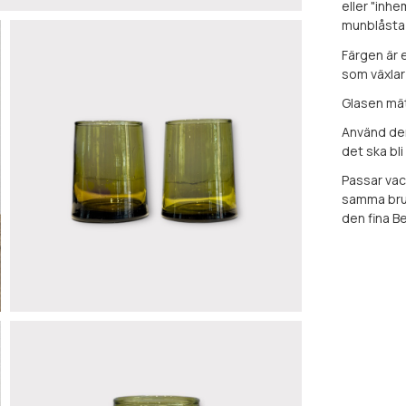
eller "inhe
munblåsta 
Färgen är 
som växlar
Glasen mät
Använd dem 
det ska bli 
Passar vac
samma brun
den fina B