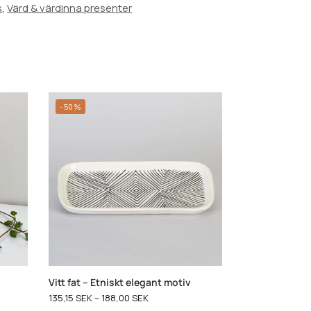
s
,
Värd & värdinna presenter
-50%
Vitt fat – Etniskt elegant motiv
135,15
SEK
–
188,00
SEK