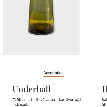
Description
Underhåll
H
Tvätta med milt tvålvatten - kan även gå i
Bel
diskmaskin.
åt