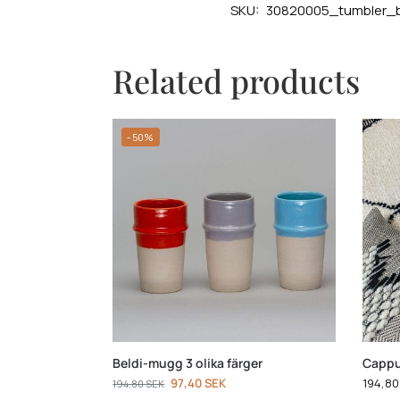
SKU:
30820005_tumbler_
Related products
-50%
Beldi-mugg 3 olika färger
Cappu
97,40
SEK
194,8
194,80
SEK