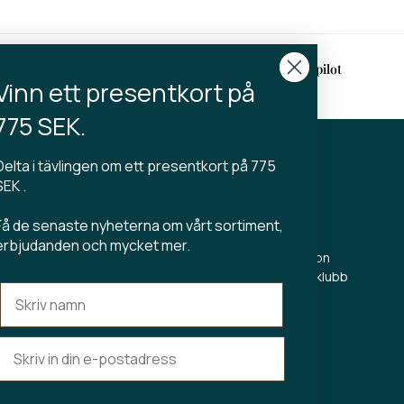
rans
4.9 på Trustpilot
Vinn ett presentkort på
2-3 arbetsdagar
775 SEK.
Delta i tävlingen om ett presentkort på 775
KT
TIBLADIN
SEK .
Om Tibladin
Få de senaste nyheterna om vårt sortiment,
din.dk
Blogg
erbjudanden och mycket mer.
 5500
Hållbar produktion
Registrera kundklubb
Kontakta oss
s Torv 23
Aarhus C
r:
edag 11–17.00