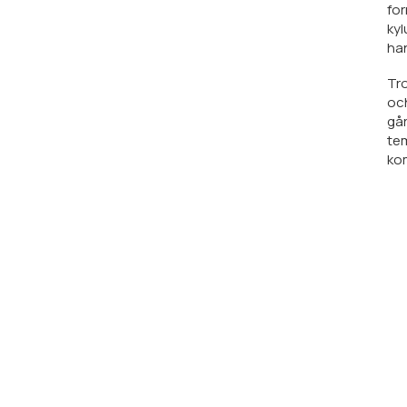
for
kyl
han
Tro
och
går
tem
kom