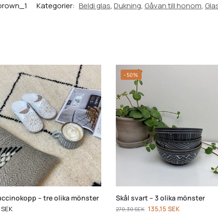
brown_1
Kategorier:
Beldi glas
,
Dukning
,
Gåvan till honom
,
Gla
-50%
ccinokopp – tre olika mönster
Skål svart – 3 olika mönster
0
SEK
135,15
SEK
270,30
SEK