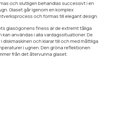
mas och slutligen behandlas successivt i en
ugn. Glaset går igenom en komplex
tverksprocess och formas till elegant design.
ts glasögonens finess är de extremt tåliga
 kan användas i alla vardagssituationer. De
 i diskmaskinen och klarar till och med måttliga
peraturer i ugnen. Den gröna reflektionen
mer från det återvunna glaset.