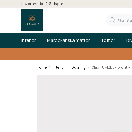
Leveranstid: 2-3 dagar
Interiör
Marockanska mattor
Tofflor
Di
Home
Interiör
Dukning
Glas TUMBLER brunt – 6
/
/
/