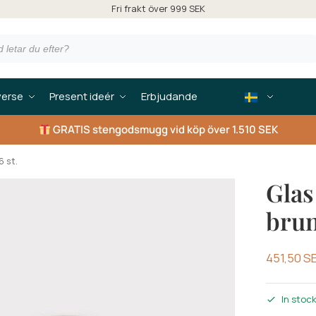
Fri frakt över 999 SEK
verse
Present ideér
Erbjudande
GRATIS
stengodsmugg vid köp över 1.510 SEK
 st.
Gla
brun
451,50
S
In stoc