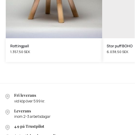
Rottingpall
Stor puff BOHO
1.357,50
SEK
6.038,50
SEK
Fri leverans
vid köp över 599 kr.
Leverans
inom 2-3 arbetsdagar
4.9 på Trustpilot