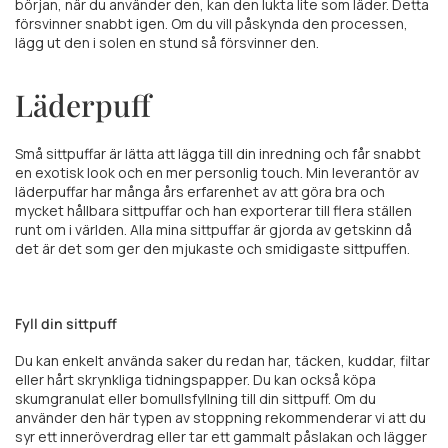
början, när du använder den, kan den lukta lite som läder. Detta
försvinner snabbt igen. Om du vill påskynda den processen,
lägg ut den i solen en stund så försvinner den.
Läderpuff
Små sittpuffar är lätta att lägga till din inredning och får snabbt
en exotisk look och en mer personlig touch. Min leverantör av
läderpuffar har många års erfarenhet av att göra bra och
mycket hållbara sittpuffar och han exporterar till flera ställen
runt om i världen. Alla mina sittpuffar är gjorda av getskinn då
det är det som ger den mjukaste och smidigaste sittpuffen.
Fyll din sittpuff
Du kan enkelt använda saker du redan har, täcken, kuddar, filtar
eller hårt skrynkliga tidningspapper. Du kan också köpa
skumgranulat eller bomullsfyllning till din sittpuff. Om du
använder den här typen av stoppning rekommenderar vi att du
syr ett inneröverdrag eller tar ett gammalt påslakan och lägger