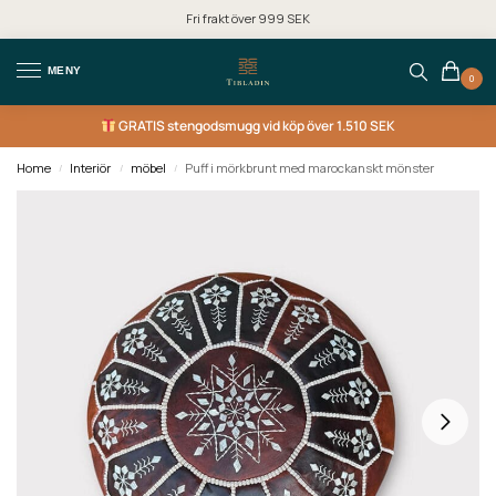
Fri frakt över 999 SEK
MENY
0
GRATIS
stengodsmugg vid köp över 1.510 SEK
Home
Interiör
möbel
Puff i mörkbrunt med marockanskt mönster
/
/
/