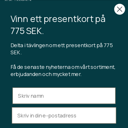
CVR: 40875743
Vinn ett presentkort på
TIBLADIN
775 SEK.
Om Tibladin
Blogg
Hållbar produktion
Registrera kundklubb
Delta i tävlingen om ett presentkort på 775
Kontakta oss
SEK .
Få de senaste nyheterna om vårt sortiment,
erbjudanden och mycket mer.
INFORMATION
Presentkortssaldo
Handelsvillkor
Integritetspolicy
Ångerrätt
Avbryt köp