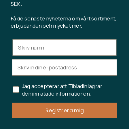
Kontakta oss
SEK .
Få de senaste nyheterna om vårt sortiment,
erbjudanden och mycket mer.
INFORMATION
Presentkortssaldo
Handelsvillkor
Integritetspolicy
Ångerrätt
Avbryt köp
Jag accepterar att Tibladin lagrar
Copyright © 2024 Tibladin – Alla rättigheter reserverade
den inmatade informationen.
Registrera mig