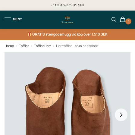
Fri frakt över 999 SEK
MENY
0
GRATIS
stengodsmugg vid köp över 1.510 SEK
Home
Tofflor
Tofflor Herr
Herrtofflor – brun hasselnöt
/
/
/