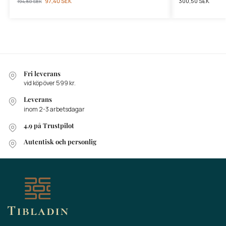
97,40
SEK
300,50
SEK
194,80
SEK
Fri leverans
vid köp över 599 kr.
Leverans
inom 2-3 arbetsdagar
4.9 på Trustpilot
Autentisk och personlig