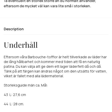
Ta eventuellt en storlek större än du normalt använder,
eftersom de mycket väl kan vara lite små i storleken.
Description
Underhåll
Eftersom våra Barbouche-tofflor är helt tillverkade av läder har
de lång hållbarhet och kommer med tiden att få en naturlig
patina. Du kan välja att ge dem ett lager läderfett då och då.
Tänk på att färgen kan ändras något om den utsätts för vatten,
vilket är fallet med alla lädermaterial.
Storleksguide män ca. Mål:
43
L: 27,6 cm
44
L: 28 cm.