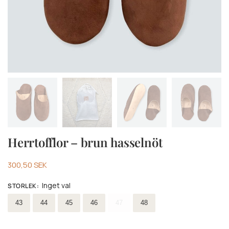
Herrtofflor – brun hasselnöt
300,50
SEK
Inget val
STORLEK
:
Välja storlek
43
44
45
46
47
48