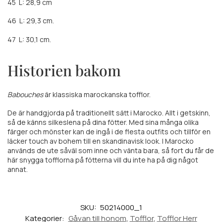
45
L: 28,9 cm
46
L: 29,3 cm.
47
L: 30,1 cm.
Historien bakom
Babouches
är klassiska marockanska tofflor.
De är handgjorda på traditionellt sätt i Marocko. Allt i getskinn,
så de känns silkeslena på dina fötter. Med sina många olika
färger och mönster kan de ingå i de flesta outfits och tillför en
läcker touch av bohem till en skandinavisk look. I Marocko
används de ute såväl som inne och vänta bara, så fort du får de
här snygga tofflorna på fötterna vill du inte ha på dig något
annat.
SKU:
50214000_1
Kategorier:
Gåvan till honom
,
Tofflor
,
Tofflor Herr