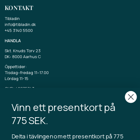
KONTAKT
Tibladin
info@tibladin.dk
+45 3140 5500
HANDLA
Skt. Knuds Torv 23
DK-
8000 Aarhus C
Öppettider:
Tisdag–fredag 11–17.00
Lördag 11-15
CVR: 40875743
Vinn ett presentkort på
TIBLADIN
Om Tibladin
775 SEK.
Blogg
Hållbar produktion
Registrera kundklubb
Delta i tävlingen om ett presentkort på 775