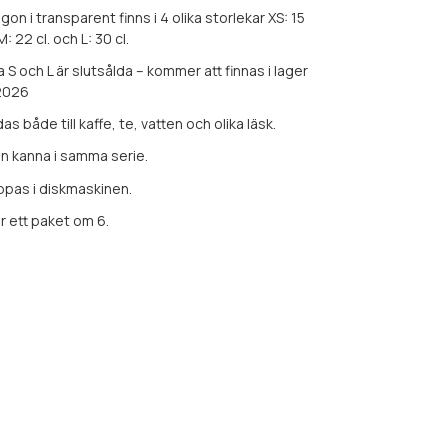
gon i transparent finns i 4 olika storlekar XS: 15
 M: 22 cl. och L: 30 cl.
 S och L är slutsålda – kommer att finnas i lager
 2026
s både till kaffe, te, vatten och olika läsk.
en kanna i samma serie.
oppas i diskmaskinen.
ör ett paket om 6.