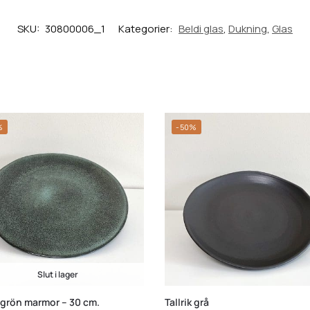
SKU:
30800006_1
Kategorier:
Beldi glas
,
Dukning
,
Glas
%
-50%
Slut i lager
k grön marmor – 30 cm.
Tallrik grå