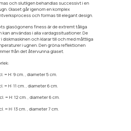
mas och slutligen behandlas successivt i en
ugn. Glaset går igenom en komplex
tverksprocess och formas till elegant design.
ts glasögonens finess är de extremt tåliga
 kan användas i alla vardagssituationer. De
 i diskmaskinen och klarar till och med måttliga
peraturer i ugnen. Den gröna reflektionen
mer från det återvunna glaset.
rlek:
cl. = H: 9 cm. , diameter 5 cm.
cl. = H: 11 cm. , diameter 6 cm.
cl. = H: 12 cm. , diameter 6 cm.
cl. = H: 13 cm. , diameter 7 cm.