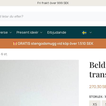
Fri frakt över 999 SEK
verse
Present ideér
Erbjudande
GRATIS
stengodsmugg vid köp över 1.510 SEK
 6 st.
Beld
tran
270,30
S
STORLEK
:
Välja stor
XS