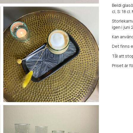
Beldi glasö
cl, S: 18 cl.
Storlekarna
igen i juni
Kan använda
Det finns 
Tål att st
Priset är f