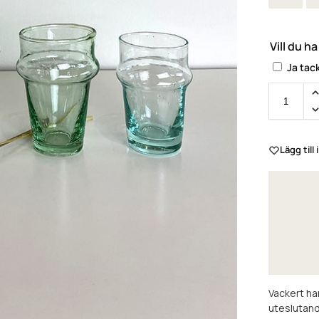
Vill du h
Ja tac
Lägg till 
Vackert han
uteslutand