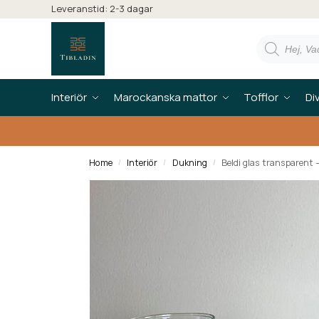
Leveranstid: 2-3 dagar
Interiör
Marockanska mattor
Tofflor
Di
Home
Interiör
Dukning
Beldi glas transparent –
/
/
/