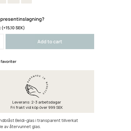
a presentinslagning?
k
(+
15,10
SEK
)
Add to cart
i favoriter
Leverans: 2-3 arbetsdagar
Fri frakt vid köp över 999 SEK
dblåst Beldi-glas i transparent tillverkat
e av återvunnet glas.