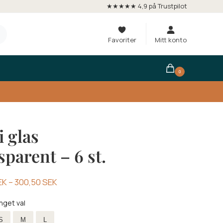
★★★★★ 4,9 på Trustpilot
Favoriter
Mitt konto
0
i glas
sparent – 6 st.
EK
–
300,50
SEK
Inget val
lek
S
M
L