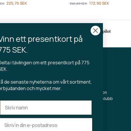
225,75
SEK
172,90
SEK
SEK
345,80
SEK
rans
4.9 på Trustpilot
Vinn ett presentkort på
2-3 arbetsdagar
775 SEK.
Delta i tävlingen om ett presentkort på 775
KT
TIBLADIN
SEK .
Om Tibladin
Få de senaste nyheterna om vårt sortiment,
din.dk
Blogg
erbjudanden och mycket mer.
 5500
Hållbar produktion
Registrera kundklubb
Kontakta oss
s Torv 23
Aarhus C
r: