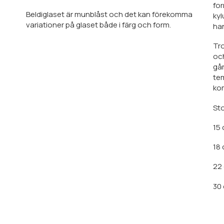
for
Beldiglaset är munblåst och det kan förekomma
kyl
variationer på glaset både i färg och form.
han
Tro
och
går
tem
kom
Sto
15 
18 
22 
30 