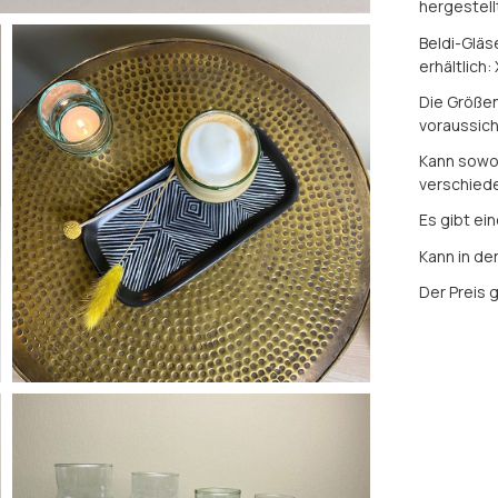
hergestell
Beldi-Gläs
erhältlich: X
Die Größen
voraussich
Kann sowoh
verschied
Es gibt ei
Kann in de
Der Preis g