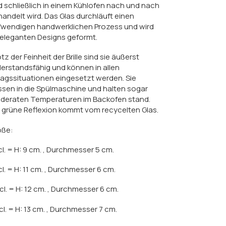
 schließlich in einem Kühlofen nach und nach
andelt wird. Das Glas durchläuft einen
fwendigen handwerklichen Prozess und wird
 eleganten Designs geformt.
tz der Feinheit der Brille sind sie äußerst
erstandsfähig und können in allen
tagssituationen eingesetzt werden. Sie
sen in die Spülmaschine und halten sogar
deraten Temperaturen im Backofen stand.
 grüne Reflexion kommt vom recycelten Glas.
öße:
cl. = H: 9 cm. , Durchmesser 5 cm.
cl. = H: 11 cm. , Durchmesser 6 cm.
cl. = H: 12 cm. , Durchmesser 6 cm.
cl. = H: 13 cm. , Durchmesser 7 cm.