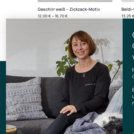
Geschirr weiß – Zickzack-Motiv
Beldi
12,00
€
–
16,70
€
13,25
Gratisversand
Lief
bei Einkäufen über 599 kr.
inner
KONTA
Tibladin
info@tibla
+45 3140
GESCHÄF
Skt. Knud