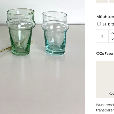
Möchten
Ja, bit
Zu Favor
Kos
Wundersch
transparen