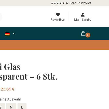
★★★★★ 4,9 auf Trustpilot
Favoriten
Mein Konto
0
i Glas
sparent – 6 Stk.
26,65
€
eine Auswahl
röße
S
M
L