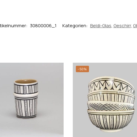
tikelnummer:
30800006_1
Kategorien:
Beldi-Glas
,
Geschirr
,
G
-50%