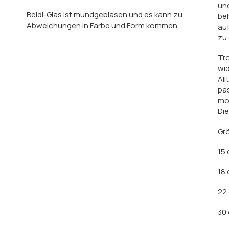
und
Beldi-Glas ist mundgeblasen und es kann zu
beh
Abweichungen in Farbe und Form kommen.
au
zu
Tro
wid
All
pas
mo
Die
Gr
15 
18 
22 
30 