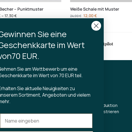
-Becher – Punktmuster
Weiße Schale mit Muster
€
–
17,30
€
12,00
€
24,00
€
Gewinnen Sie eine
Geschenkkarte im Wert
erung
4,9 auf Trustpilot
halb von 2-3 Werktagen
von70 EUR.
Nehmen Sie am Wettbewerb um eine
Geschenkkarte im Wert von 70 EUR teil.
KT
TIBLADIN
Erhalten Sie aktuelle Neuigkeiten zu
Über Tibladin
unserem Sortiment, Angeboten und vielem
din.dk
Blog
mehr.
 5500
Nachhaltige Produktion
Kundenclub registrieren
T
Kontaktiere uns
s Torv 23