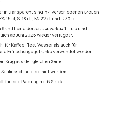
t.
er in transparent sind in 4 verschiedenen Größen
S: 15 cl, S: 18 cl. , M: 22 cl. und L: 30 cl.
 S und L sind derzeit ausverkauft – sie sind
tlich ab Juni 2026 wieder verfügbar.
l für Kaffee, Tee, Wasser als auch für
ene Erfrischungsgetränke verwendet werden.
nen Krug aus der gleichen Serie.
r Spülmaschine gereinigt werden.
ilt für eine Packung mit 6 Stück.