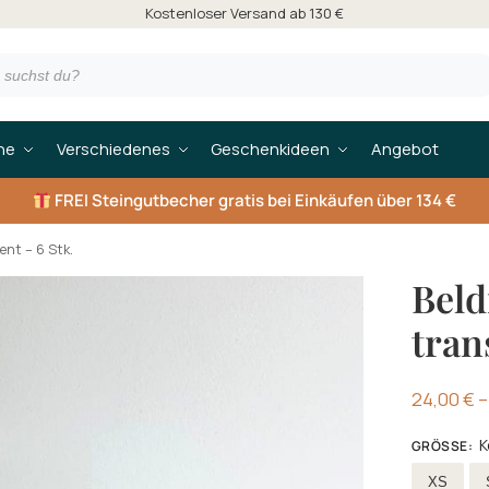
Kostenloser Versand ab 130 €
he
Verschiedenes
Geschenkideen
Angebot
FREI
Steingutbecher gratis bei Einkäufen über 134 €
ent – 6 Stk.
Beld
tran
24,00
€
–
K
GRÖSSE
:
Wählen G
XS