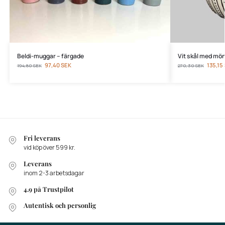
Beldi-muggar – färgade
Vit skål med mö
97,40
SEK
135,15
194,80
SEK
270,30
SEK
Fri leverans
vid köp över 599 kr.
Leverans
inom 2-3 arbetsdagar
4.9 på Trustpilot
Autentisk och personlig