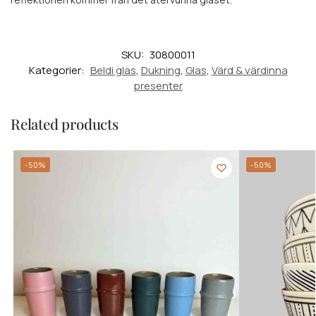
SKU:
30800011
Kategorier:
Beldi glas
,
Dukning
,
Glas
,
Värd & värdinna
presenter
Related products
-50%
-50%