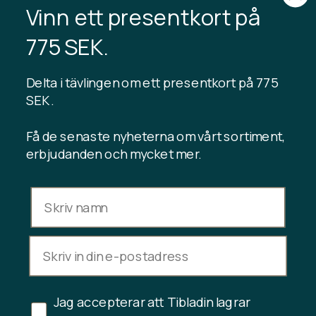
Vinn ett presentkort på
TIBLADIN
Om Tibladin
775 SEK.
Blogg
Hållbar produktion
Registrera kundklubb
Delta i tävlingen om ett presentkort på 775
Kontakta oss
SEK .
Få de senaste nyheterna om vårt sortiment,
erbjudanden och mycket mer.
INFORMATION
Presentkortssaldo
Handelsvillkor
Integritetspolicy
Ångerrätt
Avbryt köp
Jag accepterar att Tibladin lagrar
Copyright © 2024 Tibladin – Alla rättigheter reserverade