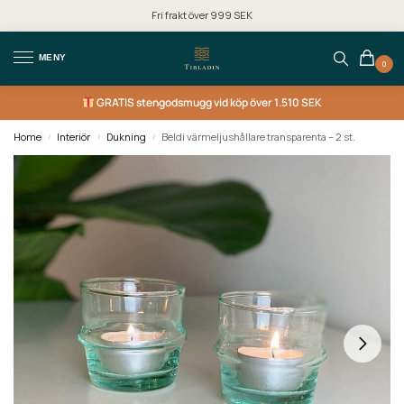
Fri frakt över 999 SEK
MENY
0
GRATIS
stengodsmugg vid köp över 1.510 SEK
Home
Interiör
Dukning
Beldi värmeljushållare transparenta – 2 st.
/
/
/