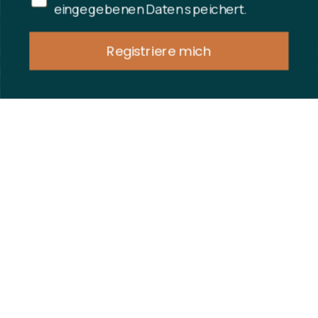
eingegebenen Daten speichert.
Registriere mich
Bei Tibladin sind wir stolz auf unseren Fokus
auf einzigartige Handwerkskunst. Entdecken
und erfahren Sie mehr darüber, wie unsere
Produkte hergestellt werden und wie wir
soziale Verantwortung übernehmen.