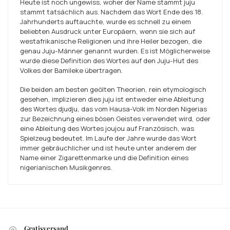
Heute ist noch ungewiss, woher der Name stammt
juju
stammt tatsächlich aus. Nachdem das Wort Ende des 18.
Jahrhunderts auftauchte, wurde es schnell zu einem
beliebten Ausdruck unter Europäern, wenn sie sich auf
westafrikanische Religionen und ihre Heiler bezogen, die
genau Juju-Männer genannt wurden. Es ist
Möglicherweise
wurde diese Definition des Wortes auf den Juju-Hut des
Volkes der Bamileke übertragen.
Die beiden am besten geölten Theorien, rein etymologisch
gesehen, implizieren dies
juju
ist entweder eine Ableitung
des Wortes djudju, das vom Hausa-Volk im Norden Nigerias
zur Bezeichnung eines bösen Geistes verwendet wird, oder
eine Ableitung des Wortes joujou auf Französisch, was
Spielzeug bedeutet. Im Laufe der Jahre wurde das Wort
immer gebräuchlicher und ist heute unter anderem der
Name einer Zigarettenmarke und die Definition eines
nigerianischen Musikgenres.
Gratisversand