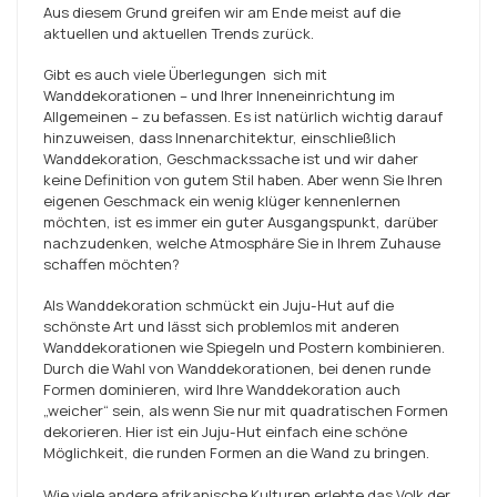
Aus diesem Grund greifen wir am Ende meist auf die
aktuellen und aktuellen Trends zurück.
Gibt es auch
viele Überlegungen
sich mit
Wanddekorationen – und Ihrer Inneneinrichtung im
Allgemeinen – zu befassen. Es ist natürlich wichtig darauf
hinzuweisen, dass Innenarchitektur, einschließlich
Wanddekoration, Geschmackssache ist und wir daher
keine Definition von gutem Stil haben. Aber wenn Sie Ihren
eigenen Geschmack ein wenig klüger kennenlernen
möchten, ist es immer ein guter Ausgangspunkt, darüber
nachzudenken, welche Atmosphäre Sie in Ihrem Zuhause
schaffen möchten?
Als Wanddekoration schmückt ein Juju-Hut auf die
schönste Art und lässt sich problemlos mit anderen
Wanddekorationen wie Spiegeln und Postern kombinieren.
Durch die Wahl von Wanddekorationen, bei denen runde
Formen dominieren, wird Ihre Wanddekoration auch
„weicher“ sein, als wenn Sie nur mit quadratischen Formen
dekorieren. Hier ist ein Juju-Hut einfach eine schöne
Möglichkeit, die runden Formen an die Wand zu bringen.
Wie viele andere afrikanische Kulturen erlebte das Volk der