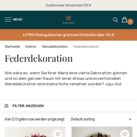
Kostenloser Versand ab 130 €
MENÜ
0
FREI
Steingutbecher gratis bei Einkäufen über 134 €
Startseite
Interior
Wanddekoration
Federdekoration
/
/
/
Federdekoration
Wie wäre es, wenn Sie Ihrer Wand eine vierte Dekoration gönnen
und so dem ganzen Raum mit einer etwas unkonventionellen
Wanddekoration eine kleine Note verleihen würden?
Juju-Hut
.
FILTER ANZEIGEN
Alle 12 Ergebnisse werden angezeigt