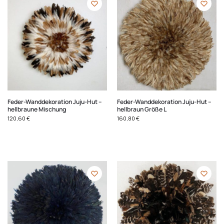
Feder-Wanddekoration Juju-Hut –
Feder-Wanddekoration Juju-Hut –
hellbraune Mischung
hellbraun Größe L
120,60
€
160,80
€