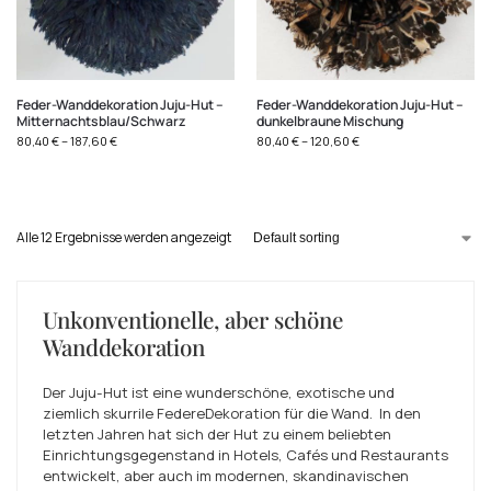
Feder-Wanddekoration Juju-Hut –
Feder-Wanddekoration Juju-Hut –
Mitternachtsblau/Schwarz
dunkelbraune Mischung
80,40
€
–
187,60
€
80,40
€
–
120,60
€
Alle 12 Ergebnisse werden angezeigt
Unkonventionelle, aber schöne
Wanddekoration
Der Juju-Hut ist eine wunderschöne, exotische und
ziemlich skurrile Feder
e
Dekoration für die Wand.
In den
letzten Jahren hat sich der Hut zu einem beliebten
Einrichtungsgegenstand in Hotels, Cafés und Restaurants
entwickelt, aber auch im modernen, skandinavischen