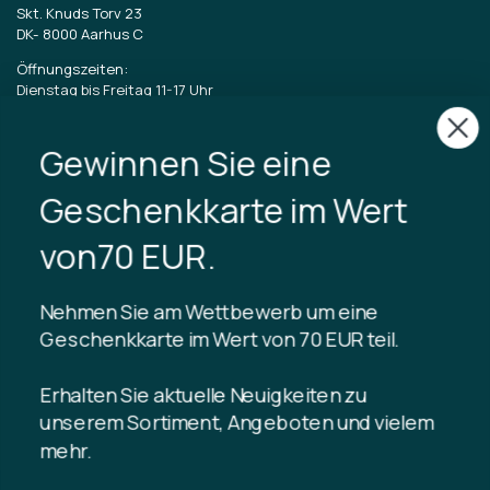
Skt. Knuds Torv 23
DK-
8000 Aarhus C
Öffnungszeiten:
Dienstag bis Freitag 11-17 Uhr
Samstag 11-15
Gewinnen Sie eine
CVR: 40875743
Geschenkkarte im Wert
TIBLADIN
von70 EUR.
Über Tibladin
Blog
Nehmen Sie am Wettbewerb um eine
Nachhaltige Produktion
Kundenclub registrieren
Geschenkkarte im Wert von 70 EUR teil.
Kontaktiere uns
Erhalten Sie aktuelle Neuigkeiten zu
unserem Sortiment, Angeboten und vielem
mehr.
INFORMATION
Guthaben der Geschenkkarte
Handelsbedingungen