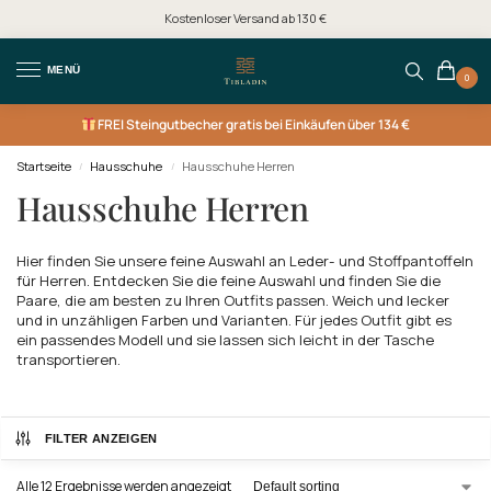
Kostenloser Versand ab 130 €
MENÜ
0
FREI
Steingutbecher gratis bei Einkäufen über 134 €
Startseite
Hausschuhe
Hausschuhe Herren
/
/
Hausschuhe Herren
Hier finden Sie unsere feine Auswahl an Leder- und Stoffpantoffeln
für Herren. Entdecken Sie die feine Auswahl und finden Sie die
Paare, die am besten zu Ihren Outfits passen. Weich und lecker
und in unzähligen Farben und Varianten. Für jedes Outfit gibt es
ein passendes Modell und sie lassen sich leicht in der Tasche
transportieren.
FILTER ANZEIGEN
Alle 12 Ergebnisse werden angezeigt