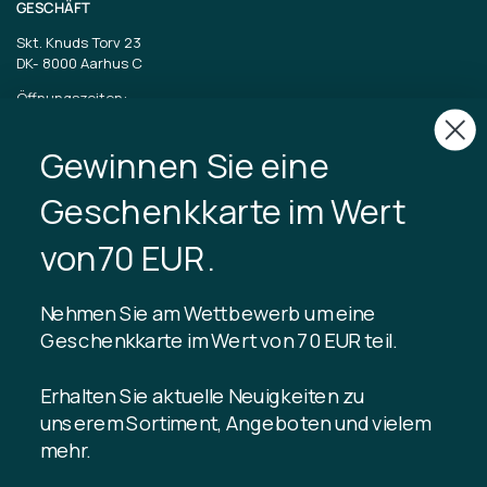
GESCHÄFT
Skt. Knuds Torv 23
DK-
8000 Aarhus C
Öffnungszeiten:
Dienstag bis Freitag 11-17 Uhr
Samstag 11-15
Gewinnen Sie eine
CVR: 40875743
Geschenkkarte im Wert
TIBLADIN
von70 EUR.
Über Tibladin
Blog
Nehmen Sie am Wettbewerb um eine
Nachhaltige Produktion
Kundenclub registrieren
Geschenkkarte im Wert von 70 EUR teil.
Kontaktiere uns
Erhalten Sie aktuelle Neuigkeiten zu
unserem Sortiment, Angeboten und vielem
mehr.
INFORMATION