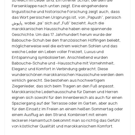
so weich im Leder sind. Ein offener Schuh, bei dem die
Fersenklappe nach unten zeigt. Eine eingehendere
linguistische und historische Forschung zeigt auch, dass
das Wort persischen Ursprungs ist, von „Papush“, persisch
پاپوش, wobei „pa“ sich auf „Fuß“ bezieht. Auch die
marokkanischen Hausschuhe haben eine spannende
Geschichte. Um das 17. Jahrhundert herum wurde der
Babouche-Schuh bei den französischen Höflingen beliebt,
möglicherweise weil die extrem weichen Sohlen und das
weiche Leder ein Leben voller Freizeit, Luxus und
Entspannung symbolisierten. Anschließend wurden
Babouche-Schuhe und -Hausschuhe mit Vornehmheit,
Eleganz und Komfort in Verbindung gebracht. Diese
wunderschönen marokkanischen Hausschuhe werden dem
wirklich gerecht. Sie bestehen aus hochwertigem
Ziegenleder, das sich beim Tragen an den Fuß anpasst.
Marokkanische Lederhausschuhe für Damen und Herren
eignen sich sowohl für den Innenbereich als auch für einen
Spaziergang auf der Terrasse oder im Garten, aber auch
für den Einsatz im Freien an einem heißen Sommertag oder
einem Ausflug an den Strand. Kombiniert mit einem
leckeren Hamamtuch bekommt man so richtig das Gefühl
von köstlicher Qualität und marokkanischem Komfort.