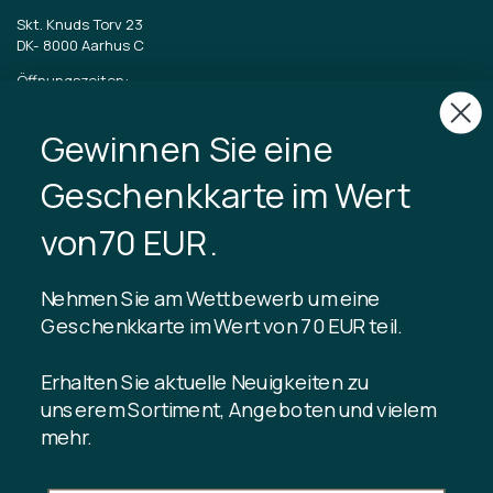
Skt. Knuds Torv 23
DK-
8000 Aarhus C
Öffnungszeiten:
Dienstag bis Freitag 11-17 Uhr
Samstag 11-15
Gewinnen Sie eine
CVR: 40875743
Geschenkkarte im Wert
TIBLADIN
von70 EUR.
Über Tibladin
Blog
Nehmen Sie am Wettbewerb um eine
Nachhaltige Produktion
Kundenclub registrieren
Geschenkkarte im Wert von 70 EUR teil.
Kontaktiere uns
Erhalten Sie aktuelle Neuigkeiten zu
unserem Sortiment, Angeboten und vielem
mehr.
INFORMATION
Guthaben der Geschenkkarte