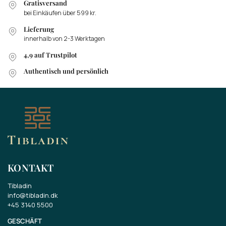
Gratisversand
bei Einkäufen über 599 kr.
Lieferung
innerhalb von 2-3 Werktagen
4,9 auf Trustpilot
Authentisch und persönlich
KONTAKT
Tibladin
info@tibladin.dk
+45 3140 5500
GESCHÄFT