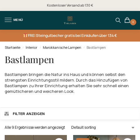
Kostenloser Versand ab 130 €
MENÜ
0
FREI
Steingutbecher gratis bei Einkäufen über 134 €
Startseite
Interior
Marokkanische Lampen
Bastlampen
/
/
/
Bastlampen
Bastlampen bringen die Natur ins Haus und können selbst den
strengsten Einrichtungsstil mildern. Durch das Hinzufügen von
Bastlampen zu Ihrer Einrichtung erhalten Sie sehr schnell einen
gemütlicheren und weicheren Look.
FILTER ANZEIGEN
Alle 9 Ergebnisse werden angezeigt