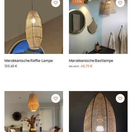
-13%
Marokkanische Raffia-Lampe
Marokkanische Bastlampe
120,45
€
46,75
€
53,45
€