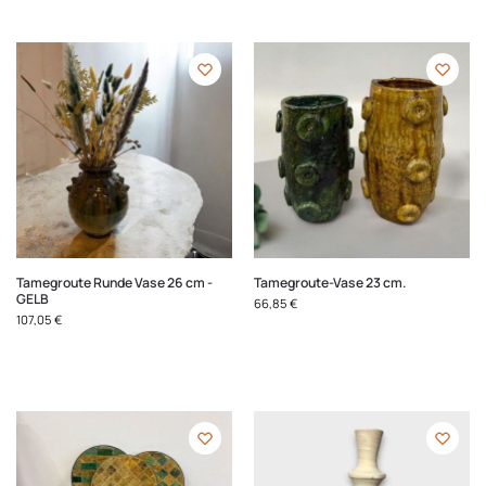
Tamegroute Runde Vase 26 cm -
Tamegroute-Vase 23 cm.
GELB
66,85
€
107,05
€