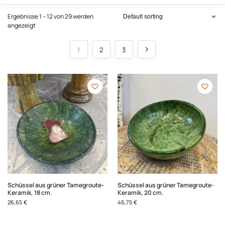
Ergebnisse 1 – 12 von 29 werden
angezeigt
1
2
3
Schüssel aus grüner Tamegroute-
Schüssel aus grüner Tamegroute-
Keramik, 18 cm.
Keramik, 20 cm.
26,65
€
46,75
€