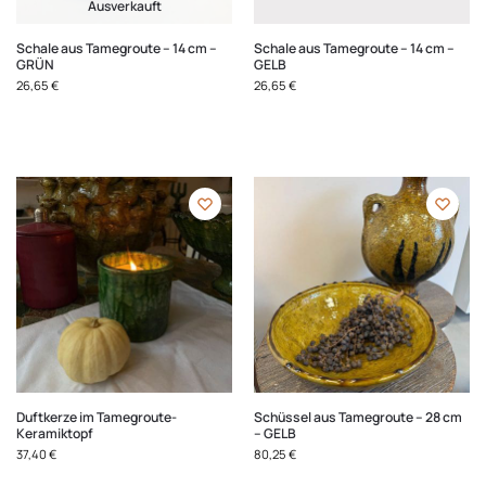
Ausverkauft
Schale aus Tamegroute – 14 cm –
Schale aus Tamegroute – 14 cm –
GRÜN
GELB
26,65
€
26,65
€
Duftkerze im Tamegroute-
Schüssel aus Tamegroute – 28 cm
Keramiktopf
– GELB
37,40
€
80,25
€