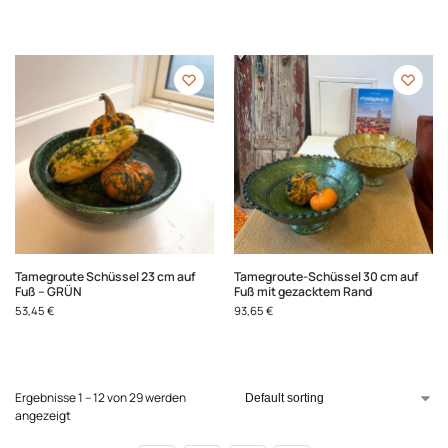
Tamegroute Schüssel 23 cm auf
Tamegroute-Schüssel 30 cm auf
Fuß – GRÜN
Fuß mit gezacktem Rand
53,45
€
93,65
€
Ergebnisse 1 – 12 von 29 werden
angezeigt