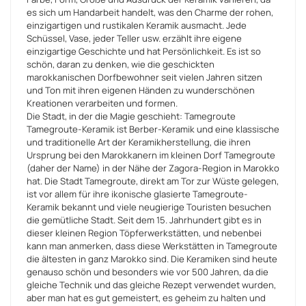
es sich um Handarbeit handelt, was den Charme der rohen,
einzigartigen und rustikalen Keramik ausmacht. Jede
Schüssel, Vase, jeder Teller usw. erzählt ihre eigene
einzigartige Geschichte und hat Persönlichkeit. Es ist so
schön, daran zu denken, wie die geschickten
marokkanischen Dorfbewohner seit vielen Jahren sitzen
und Ton mit ihren eigenen Händen zu wunderschönen
Kreationen verarbeiten und formen.
Die Stadt, in der die Magie geschieht: Tamegroute
Tamegroute-Keramik ist Berber-Keramik und eine klassische
und traditionelle Art der Keramikherstellung, die ihren
Ursprung bei den Marokkanern im kleinen Dorf Tamegroute
(daher der Name) in der Nähe der Zagora-Region in Marokko
hat. Die Stadt Tamegroute, direkt am Tor zur Wüste gelegen,
ist vor allem für ihre ikonische glasierte Tamegroute-
Keramik bekannt und viele neugierige Touristen besuchen
die gemütliche Stadt. Seit dem 15. Jahrhundert gibt es in
dieser kleinen Region Töpferwerkstätten, und nebenbei
kann man anmerken, dass diese Werkstätten in Tamegroute
die ältesten in ganz Marokko sind. Die Keramiken sind heute
genauso schön und besonders wie vor 500 Jahren, da die
gleiche Technik und das gleiche Rezept verwendet wurden,
aber man hat es gut gemeistert, es geheim zu halten und