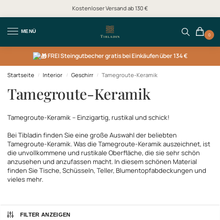
Kostenloser Versand ab 130 €
MENÜ
0
FREI
Steingutbecher gratis bei Einkäufen über 134 €
Startseite
Interior
Geschirr
Tamegroute-Keramik
/
/
/
Tamegroute-Keramik
Tamegroute-Keramik – Einzigartig, rustikal und schick!
Bei Tibladin finden Sie eine große Auswahl der beliebten
Tamegroute-Keramik. Was die Tamegroute-Keramik auszeichnet, ist
die unvollkommene und rustikale Oberfläche, die sie sehr schön
anzusehen und anzufassen macht. In diesem schönen Material
finden Sie Tische, Schüsseln, Teller, Blumentopfabdeckungen und
vieles mehr.
FILTER ANZEIGEN