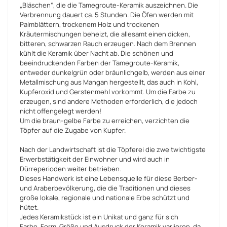
„Bläschen“, die die Tamegroute-Keramik auszeichnen. Die
Verbrennung dauert ca. 5 Stunden. Die Öfen werden mit
Palmblättern, trockenem Holz und trockenen
Kräutermischungen beheizt, die allesamt einen dicken,
bitteren, schwarzen Rauch erzeugen. Nach dem Brennen
kühlt die Keramik über Nacht ab. Die schönen und
beeindruckenden Farben der Tamegroute-Keramik,
entweder dunkelgrün oder bräunlichgelb, werden aus einer
Metallmischung aus Mangan hergestellt, das auch in Kohl,
Kupferoxid und Gerstenmehl vorkommt. Um die Farbe zu
erzeugen, sind andere Methoden erforderlich, die jedoch
nicht offengelegt werden!
Um die braun-gelbe Farbe zu erreichen, verzichten die
Töpfer auf die Zugabe von Kupfer.
Nach der Landwirtschaft ist die Töpferei die zweitwichtigste
Erwerbstätigkeit der Einwohner und wird auch in
Dürreperioden weiter betrieben.
Dieses Handwerk ist eine Lebensquelle für diese Berber-
und Araberbevölkerung, die die Traditionen und dieses
große lokale, regionale und nationale Erbe schützt und
hütet.
Jedes Keramikstück ist ein Unikat und ganz für sich
Farbe, Form, Größe und Ausdruck der Keramik variieren, da