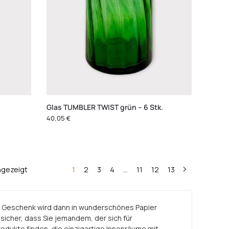
Glas TUMBLER TWIST grün – 6 Stk.
40,05
€
ngezeigt
1
2
3
4
…
11
12
13
s Geschenk wird dann in wunderschönes Papier
h sicher, dass Sie jemandem, der sich für
rodukte finden, die einzigartige Innenräume mit