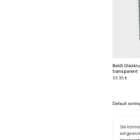
Beldi Glaskr
transparent
33,35
€
Sie könne
eingewicke
Innenarch