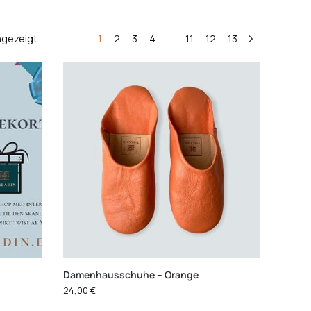
ngezeigt
1
2
3
4
…
11
12
13
Damenhausschuhe – Orange
24,00
€