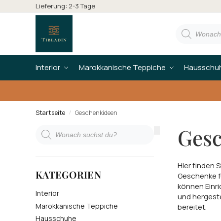
Lieferung: 2-3 Tage
Interior
Marokkanische Teppiche
Hausschu
Startseite
Geschenkideen
/
Ges
Hier finden S
KATEGORIEN
Geschenke fü
können Einri
Interior
und hergeste
Marokkanische Teppiche
bereitet.
Hausschuhe