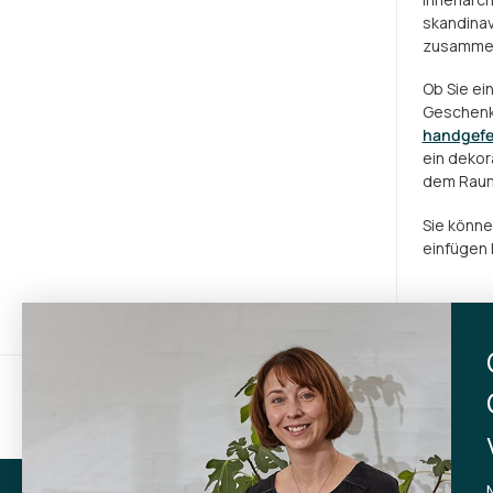
skandinav
zusammeng
Ob Sie ei
Geschenk 
handgefe
ein dekor
dem Raum
Sie könne
einfügen 
Gratisversand
Lief
bei Einkäufen über 599 kr.
inner