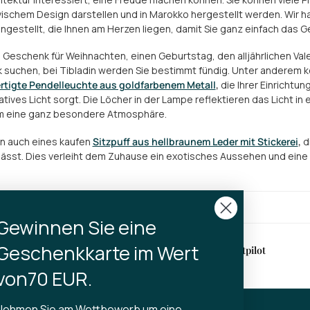
ischem Design darstellen und in Marokko hergestellt werden. Wir 
estellt, die Ihnen am Herzen liegen, damit Sie ganz einfach das Gesche
n Geschenk für Weihnachten, einen Geburtstag, den alljährlichen Va
suchen, bei Tibladin werden Sie bestimmt fündig. Unter anderem k
rtigte Pendelleuchte aus goldfarbenem Metall
,
die Ihrer Einrichtun
atives Licht sorgt. Die Löcher in der Lampe reflektieren das Licht i
 eine ganz besondere Atmosphäre.
n auch eines kaufen
Sitzpuff aus hellbraunem Leder mit Stickerei
,
d
lässt. Dies verleiht dem Zuhause ein exotisches Aussehen und eine
Gewinnen Sie eine
Geschenkkarte im Wert
erung
4,9 auf Trustpilot
halb von 2-3 Werktagen
von70 EUR.
Nehmen Sie am Wettbewerb um eine