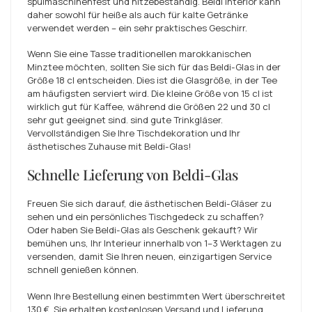
spülmaschinenfest und hitzebeständig. Beldi Interior kann
daher sowohl für heiße als auch für kalte Getränke
verwendet werden – ein sehr praktisches Geschirr.
Wenn Sie eine Tasse traditionellen marokkanischen
Minztee möchten, sollten Sie sich für das Beldi-Glas in der
Größe 18 cl entscheiden. Dies ist die Glasgröße, in der Tee
am häufigsten serviert wird. Die kleine Größe von 15 cl ist
wirklich gut für Kaffee, während die Größen 22 und 30 cl
sehr gut geeignet sind. sind gute Trinkgläser.
Vervollständigen Sie Ihre Tischdekoration und Ihr
ästhetisches Zuhause mit Beldi-Glas!
Schnelle Lieferung von Beldi-Glas
Freuen Sie sich darauf, die ästhetischen Beldi-Gläser zu
sehen und ein persönliches Tischgedeck zu schaffen?
Oder haben Sie Beldi-Glas als Geschenk gekauft? Wir
bemühen uns, Ihr Interieur innerhalb von 1–3 Werktagen zu
versenden, damit Sie Ihren neuen, einzigartigen Service
schnell genießen können.
Wenn Ihre Bestellung einen bestimmten Wert überschreitet
130 €
, Sie erhalten kostenlosen Versand und Lieferung,