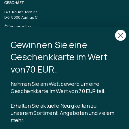
GESCHÄFT
Skt. Knuds Torv 23
DK-
8000 Aarhus C
Öffnungszeiten:
Dienstag bis Freitag 11-17 Uhr
Samstag 11-15
Gewinnen Sie eine
CVR: 40875743
Geschenkkarte im Wert
TIBLADIN
von70 EUR.
Über Tibladin
Blog
Nehmen Sie am Wettbewerb um eine
Nachhaltige Produktion
Kundenclub registrieren
Geschenkkarte im Wert von 70 EUR teil.
Kontaktiere uns
Erhalten Sie aktuelle Neuigkeiten zu
unserem Sortiment, Angeboten und vielem
mehr.
INFORMATION