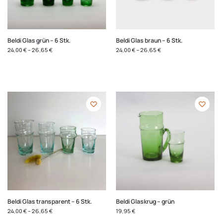
Beldi Glas grün – 6 Stk.
Beldi Glas braun – 6 Stk.
24,00
€
–
26,65
€
24,00
€
–
26,65
€
Beldi Glas transparent – 6 Stk.
Beldi Glaskrug – grün
24,00
€
–
26,65
€
19,95
€