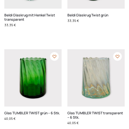
Beldi Glaskrug mit Henkel Twist
Beldi Glaskrug Twist grün
transparent
33,35
€
33,35
€
Glas TUMBLER TWIST grün – 6 Stk.
Glas TUMBLER TWIST transparent
– 6 Stk.
40,05
€
40,05
€