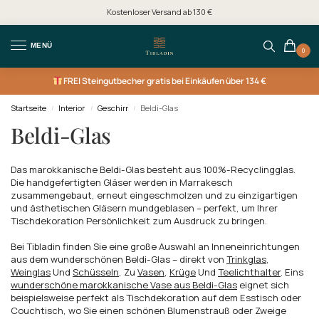
Kostenloser Versand ab 130 €
MENÜ
0
FREI
Steingutbecher gratis bei Einkäufen über 134 €
Startseite
Interior
Geschirr
Beldi-Glas
/
/
/
Beldi-Glas
Das marokkanische Beldi-Glas besteht aus 100%-Recyclingglas.
Die handgefertigten Gläser werden in Marrakesch
zusammengebaut, erneut eingeschmolzen und zu einzigartigen
und ästhetischen Gläsern mundgeblasen – perfekt, um Ihrer
Tischdekoration Persönlichkeit zum Ausdruck zu bringen.
Bei Tibladin finden Sie eine große Auswahl an Inneneinrichtungen
aus dem wunderschönen Beldi-Glas – direkt von
Trinkglas
,
Weinglas
Und
Schüsseln
, Zu
Vasen
,
Krüge
Und
Teelichthalter
. Eins
wunderschöne marokkanische Vase aus Beldi-Glas
eignet sich
beispielsweise perfekt als Tischdekoration auf dem Esstisch oder
Couchtisch, wo Sie einen schönen Blumenstrauß oder Zweige