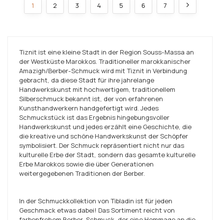
1
2
3
4
5
6
7
Tiznit ist eine kleine Stadt in der Region Souss-Massa an
der Westküste Marokkos. Traditioneller marokkanischer
Amazigh/Berber-Schmuck wird mit Tiznit in Verbindung
gebracht, da diese Stadt für ihre jahrelange
Handwerkskunst mit hochwertigem, traditionellem
Silberschmuck bekannt ist, der von erfahrenen
Kunsthandwerkern handgefertigt wird. Jedes
Schmuckstück ist das Ergebnis hingebungsvoller
Handwerkskunst und jedes erzählt eine Geschichte, die
die kreative und schöne Handwerkskunst der Schöpfer
symbolisiert. Der Schmuck repräsentiert nicht nur das
kulturelle Erbe der Stadt, sondern das gesamte kulturelle
Erbe Marokkos sowie die über Generationen
weitergegebenen Traditionen der Berber.
In der Schmuckkollektion von Tibladin ist für jeden
Geschmack etwas dabei! Das Sortiment reicht von
farbenfrohem Berber-Schmuck, der eine Hommage an die