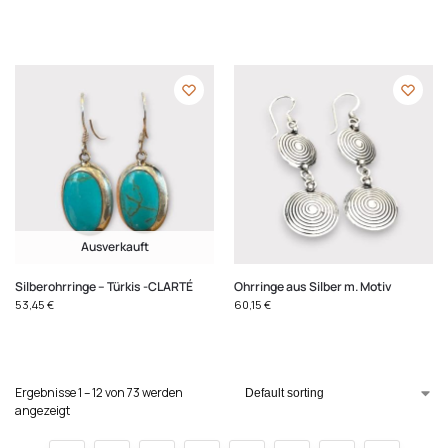
Ausverkauft
Silberohrringe – Türkis -CLARTÉ
Ohrringe aus Silber m. Motiv
53,45
€
60,15
€
Ergebnisse 1 – 12 von 73 werden
angezeigt