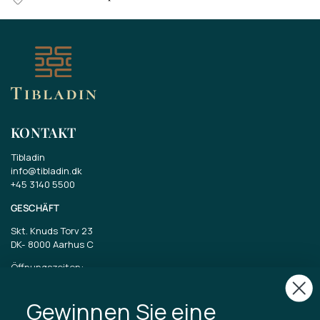
KONTAKT
Tibladin
info@tibladin.dk
+45 3140 5500
GESCHÄFT
Skt. Knuds Torv 23
DK-
8000 Aarhus C
Öffnungszeiten:
Dienstag bis Freitag 11-17 Uhr
Samstag 11-15
Gewinnen Sie eine
CVR: 40875743