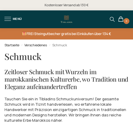
Kostenloser Versand ab 130 €
MENÜ
0
FREI
Steingutbecher gratis bei Einkäufen über 134 €
Startseite
Verschiedenes
Schmuck
/
/
Schmuck
Zeitloser Schmuck mit Wurzeln im
marokkanischen Kulturerbe, wo Tradition und
Eleganz aufeinandertreffen
Tauchen Sie ein in Tibladins Schmuckuniversum! Der gesamte
Schmuck wird in Tiznit handverlesen, wo erfahrene lokale
Handwerker mit Präzision einzigartigen Schmuck in traditionellen
und modernen Designs herstellen. Wir bringen Ihnen das reiche
kulturelle Erbe Marokkos näher.