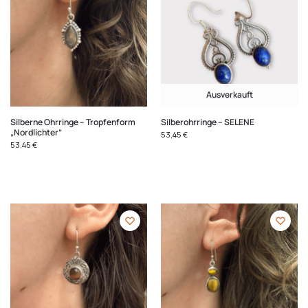
Ausverkauft
Silberne Ohrringe – Tropfenform
Silberohrringe – SELENE
„Nordlichter“
53,45
€
53,45
€