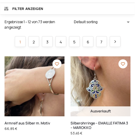
FILTER ANZEIGEN
Ergebnisse 1 – 12 von 73 werden
angezeigt
1
2
3
4
5
6
7
Ausverkauft
Armreif aus Silber m. Motiv
Silberohrringe – EMAILLE FATIMA 3
– MAROKKO
66,85
€
53,45
€