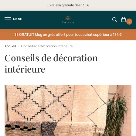
Livraison gratuite dès 130 €
MENU
0
GRATUIT
Mug en grès offert pour tout achat supérieur à 134 €
Accueil
Conseils de décoration intérieure
/
Conseils de décoration
intérieure