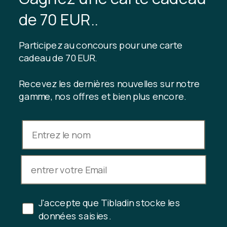
de 70 EUR..
À propos de Tibladin
Blog
Production durable
Abonnez-vous au club client
Participez au concours pour une carte
Nous contacter
cadeau de 70 EUR.
Recevez les dernières nouvelles sur notre
gamme, nos offres et bien plus encore.
INFORMATION
Solde de la carte-cadeau
Conditions générales de vente
Politique de confidentialité
Droit de rétractation
Annuler l'achat
J'accepte que Tibladin stocke les
Copyright © 2024 Tibladin – Tous droits réservés
données saisies.