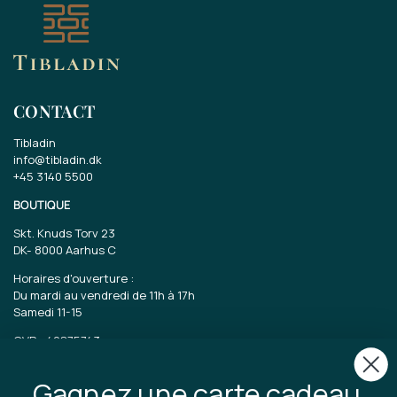
CONTACT
Tibladin
info@tibladin.dk
+45 3140 5500
BOUTIQUE
Skt. Knuds Torv 23
DK-
8000 Aarhus C
Horaires d'ouverture :
Du mardi au vendredi de 11h à 17h
Samedi 11-15
CVR : 40875743
Gagnez une carte cadeau
TIBLADIN