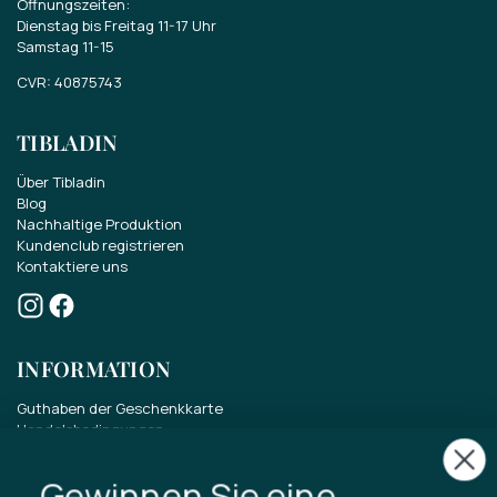
Öffnungszeiten:
Dienstag bis Freitag 11-17 Uhr
Samstag 11-15
CVR: 40875743
Gewinnen Sie eine
TIBLADIN
Geschenkkarte im Wert
Über Tibladin
von70 EUR.
Blog
Nachhaltige Produktion
Kundenclub registrieren
Nehmen Sie am Wettbewerb um eine
Kontaktiere uns
Geschenkkarte im Wert von 70 EUR teil.
Erhalten Sie aktuelle Neuigkeiten zu
INFORMATION
unserem Sortiment, Angeboten und vielem
mehr.
Guthaben der Geschenkkarte
Handelsbedingungen
Datenschutzrichtlinie
Rücktrittsrecht