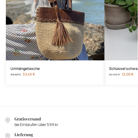
Umhängetasche
Schüssel schwar
53,45
€
12,00
€
66,85
€
24,00
€
Gratisversand
bei Einkäufen über 599 kr.
Lieferung