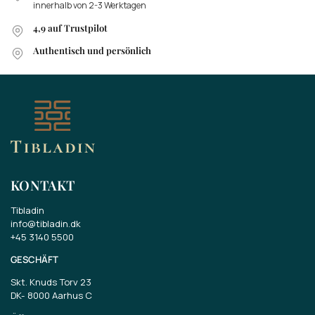
innerhalb von 2-3 Werktagen
4,9 auf Trustpilot
Authentisch und persönlich
KONTAKT
Tibladin
info@tibladin.dk
+45 3140 5500
GESCHÄFT
Skt. Knuds Torv 23
DK-
8000 Aarhus C