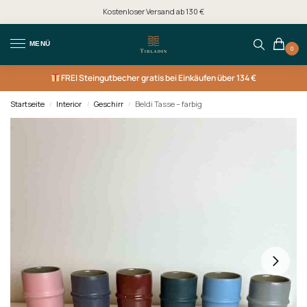
Kostenloser Versand ab 130 €
MENÜ
0
FREI
Steingutbecher gratis bei Einkäufen über 134 €
Startseite
Interior
Geschirr
Beldi Tasse – farbig
/
/
/