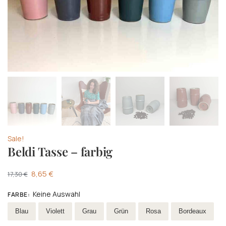
Sale!
Beldi Tasse – farbig
8,65
€
17,30
€
Keine Auswahl
FARBE
:
Wählen Farbe
Blau
Violett
Grau
Grün
Rosa
Bordeaux