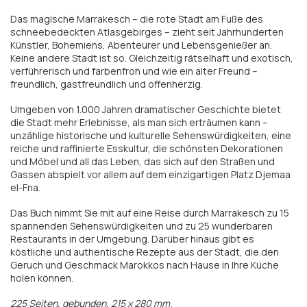
Das magische Marrakesch – die rote Stadt am Fuße des
schneebedeckten Atlasgebirges – zieht seit Jahrhunderten
Künstler, Bohemiens, Abenteurer und Lebensgenießer an.
Keine andere Stadt ist so. Gleichzeitig rätselhaft und exotisch,
verführerisch und farbenfroh und wie ein alter Freund –
freundlich, gastfreundlich und offenherzig.
Umgeben von 1.000 Jahren dramatischer Geschichte bietet
die Stadt mehr Erlebnisse, als man sich erträumen kann –
unzählige historische und kulturelle Sehenswürdigkeiten, eine
reiche und raffinierte Esskultur, die schönsten Dekorationen
und Möbel und all das Leben, das sich auf den Straßen und
Gassen abspielt vor allem auf dem einzigartigen Platz Djemaa
el-Fna.
Das Buch nimmt Sie mit auf eine Reise durch Marrakesch zu 15
spannenden Sehenswürdigkeiten und zu 25 wunderbaren
Restaurants in der Umgebung. Darüber hinaus gibt es
köstliche und authentische Rezepte aus der Stadt, die den
Geruch und Geschmack Marokkos nach Hause in Ihre Küche
holen können.
225 Seiten, gebunden, 215 x 280 mm.