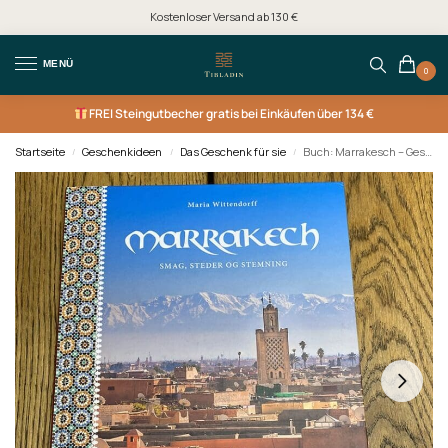
Kostenloser Versand ab 130 €
MENÜ
0
FREI
Steingutbecher gratis bei Einkäufen über 134 €
Startseite
Geschenkideen
Das Geschenk für sie
Buch: Marrakesch – Geschmack, Orte und Atmosphäre
/
/
/