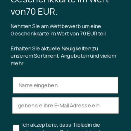
TIBLADIN
von70 EUR.
Über Tibladin
Blog
Nehmen Sie am Wettbewerb um eine
Nachhaltige Produktion
Kundenclub registrieren
Geschenkkarte im Wert von 70 EUR teil.
Kontaktiere uns
Erhalten Sie aktuelle Neuigkeiten zu
unserem Sortiment, Angeboten und vielem
mehr.
INFORMATION
Guthaben der Geschenkkarte
Handelsbedingungen
Datenschutzrichtlinie
Rücktrittsrecht
Kauf stornieren
Ich akzeptiere, dass Tibladin die
Copyright © 2024 Tibladin – Alle Rechte vorbehalten