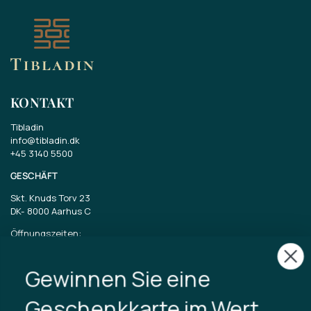
KONTAKT
Tibladin
info@tibladin.dk
+45 3140 5500
GESCHÄFT
Skt. Knuds Torv 23
DK-
8000 Aarhus C
Öffnungszeiten:
Dienstag bis Freitag 11-17 Uhr
Samstag 11-15
Gewinnen Sie eine
CVR: 40875743
Geschenkkarte im Wert