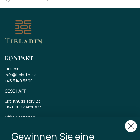
KONTAKT
Tibladin
info@tibladin.dk
+45 3140 5500
GESCHÄFT
Skt. Knuds Torv 23
DK-
8000 Aarhus C
Öffnungszeiten:
Dienstag bis Freitag 11-17 Uhr
Samstag 11-15
Gewinnen Sie eine
CVR: 40875743