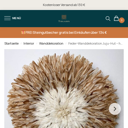
Kostenloser Versand ab 130 €
MENÜ
0
FREI
Steingutbecher gratis bei Einkäufen über 134 €
Startseite
Interior
Wanddekoration
Feder-Wanddekoration Juju-Hut – hellbraun mit weißer Mitte
/
/
/