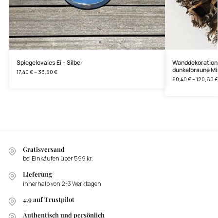
Spiegelovales Ei – Silber
Wanddekoration 
dunkelbraune M
17,40
€
–
33,50
€
80,40
€
–
120,60
€
Gratisversand
bei Einkäufen über 599 kr.
Lieferung
innerhalb von 2-3 Werktagen
4,9 auf Trustpilot
Authentisch und persönlich