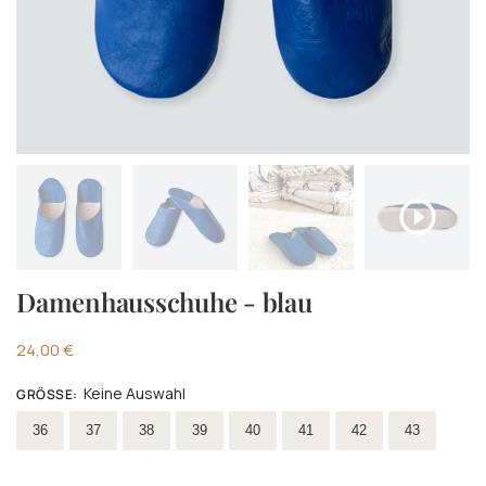
Damenhausschuhe - blau
24,00
€
Keine Auswahl
GRÖSSE
:
Wählen Größe
36
37
38
39
40
41
42
43