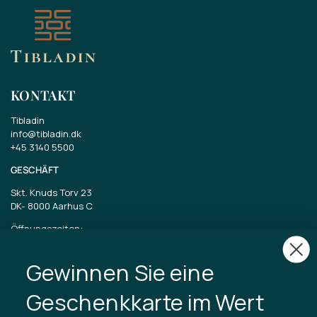
KONTAKT
Tibladin
info@tibladin.dk
+45 3140 5500
GESCHÄFT
Skt. Knuds Torv 23
DK-
8000 Aarhus C
Öffnungszeiten:
Dienstag bis Freitag 11-17 Uhr
Samstag 11-15
Gewinnen Sie eine
CVR: 40875743
Geschenkkarte im Wert
TIBLADIN