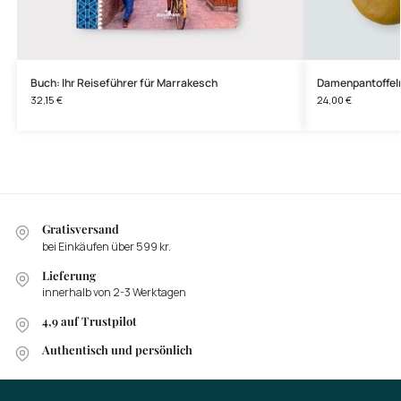
Buch: Ihr Reiseführer für Marrakesch
Damenpantoffeln
32,15
€
24,00
€
Gratisversand
bei Einkäufen über 599 kr.
Lieferung
innerhalb von 2-3 Werktagen
4,9 auf Trustpilot
Authentisch und persönlich