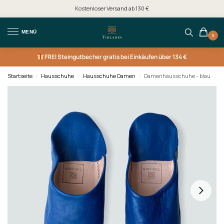
Kostenloser Versand ab 130 €
MENÜ
0
FREI
Steingutbecher gratis bei Einkäufen über 134 €
Startseite
Hausschuhe
Hausschuhe Damen
Damenhausschuhe - blau
/
/
/