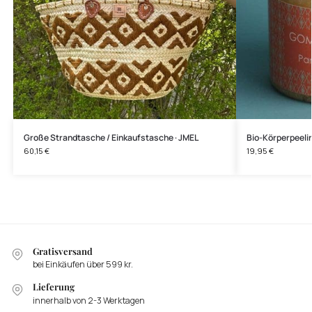
Große Strandtasche / Einkaufstasche · JMEL
Bio-Körperpeel
60,15
€
19,95
€
Gratisversand
bei Einkäufen über 599 kr.
Lieferung
innerhalb von 2-3 Werktagen