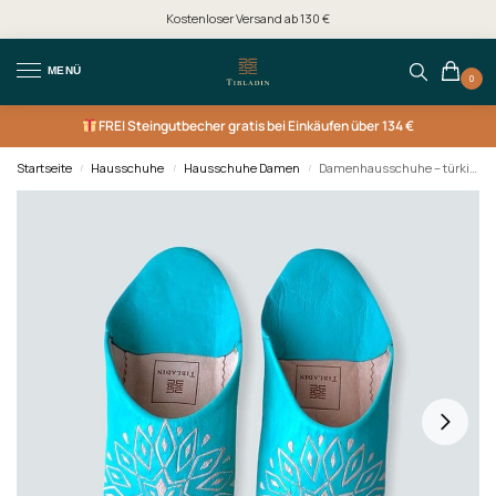
Kostenloser Versand ab 130 €
MENÜ
0
FREI
Steingutbecher gratis bei Einkäufen über 134 €
Startseite
Hausschuhe
Hausschuhe Damen
Damenhausschuhe – türkis mit Muster
/
/
/