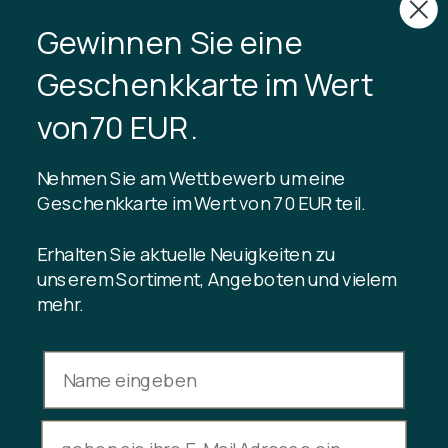
Samstag 11-15
Gewinnen Sie eine
CVR: 40875743
Geschenkkarte im Wert
TIBLADIN
von70 EUR.
Über Tibladin
Blog
Nehmen Sie am Wettbewerb um eine
Nachhaltige Produktion
Kundenclub registrieren
Geschenkkarte im Wert von 70 EUR teil.
Kontaktiere uns
Erhalten Sie aktuelle Neuigkeiten zu
unserem Sortiment, Angeboten und vielem
mehr.
INFORMATION
Guthaben der Geschenkkarte
Handelsbedingungen
Datenschutzrichtlinie
Rücktrittsrecht
Kauf stornieren