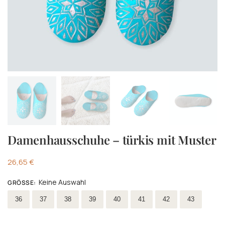
Damenhausschuhe – türkis mit Muster
26,65
€
Keine Auswahl
GRÖSSE
:
Wählen Größe
36
37
38
39
40
41
42
43