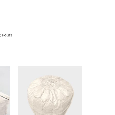
r
,
Poufs