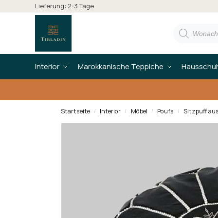
Lieferung: 2-3 Tage
Interior
Marokkanische Teppiche
Hausschu
Startseite
Interior
Möbel
Poufs
Sitzpuff au
/
/
/
/