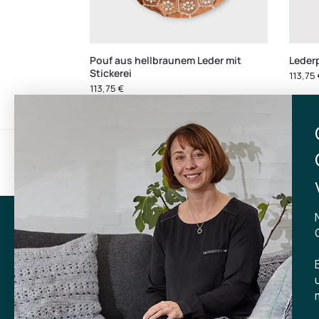
Pouf aus hellbraunem Leder mit
Lederp
Stickerei
113,75
113,75
€
Gratisversand
Lief
bei Einkäufen über 599 kr.
inner
KONTA
Tibladin
info@tibla
+45 3140