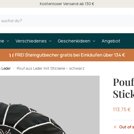
Kostenloser Versand ab 130 €
he
Verschiedenes
Geschenkideen
Angebot
FREI
Steingutbecher gratis bei Einkäufen über 134 €
s Leder
Pouf aus Leder mit Stickerei – schwarz
/
Pouf
Stic
113,75
€
Out of 