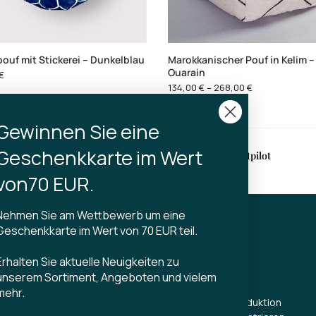
ouf mit Stickerei – Dunkelblau
Marokkanischer Pouf in Kelim –
Ouarain
€
134,00
€
–
268,00
€
Gewinnen Sie eine
Geschenkkarte im Wert
erung
4,9 auf Trustpilot
halb von 2-3 Werktagen
von70 EUR.
Nehmen Sie am Wettbewerb um eine
Geschenkkarte im Wert von 70 EUR teil.
KT
TIBLADIN
Erhalten Sie aktuelle Neuigkeiten zu
Über Tibladin
unserem Sortiment, Angeboten und vielem
din.dk
Blog
mehr.
 5500
Nachhaltige Produktion