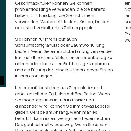
Geschmack füllen können. Sie können
ein
problemlos Dinge verwenden, die Sie bereits
Not
haben, z. B. Kleidung, die Sie nicht mehr
lan
verwenden, Winterbettdecken, Kissen, Decken
und
oder stark zerknittertes Zeitungspapier.
meh
Pou
Sie können für Ihren Pouf auch
wei
Schaumstoffgranulat oder Baumwollfüllung
kaufen. Wenn Sie eine solche Füllung verwenden,
kann ich Ihnen empfehlen, einen Innenbezug zu
nähen oder einen alten Bettbezug zu nehmen
und die Füllung dort hineinzulegen, bevor Sie ihn
in Ihren Pouf legen
Lederpoufs bestehen aus Ziegenleder und
erhalten mit der Zeit eine schöne Patina. Wenn
Sie möchten, dass Ihr Pouf dunkler und
glänzender wird, können Sie ihm etwas Lederöl
geben. Gerade am Anfang, wenn man es
benutzt, kann es ein wenig nach Leder riechen.
Das geht schnell wieder weg. Wenn Sie diesen
Vorgang beschleunigen möchten, legen Sie es