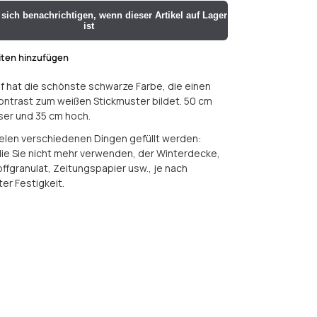
sich benachrichtigen, wenn dieser Artikel auf Lager
ist
iten hinzufügen
f hat die schönste schwarze Farbe, die einen
ntrast zum weißen Stickmuster bildet. 50 cm
er und 35 cm hoch.
ielen verschiedenen Dingen gefüllt werden:
die Sie nicht mehr verwenden, der Winterdecke,
fgranulat, Zeitungspapier usw., je nach
er Festigkeit.