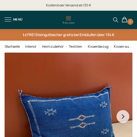
Kostenloser Versand ab 130 €
MENÜ
0
FREI
Steingutbecher gratis bei Einkäufen über 134 €
Startseite
Interior
Heimzubehör
Textilien
Kissenbezug
Kissen aus Kaktusseide
/
/
/
/
/