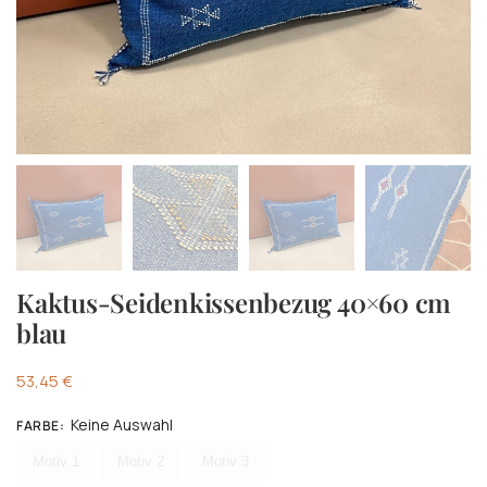
Kaktus-Seidenkissenbezug 40×60 cm
blau
53,45
€
Keine Auswahl
FARBE
:
Wählen Farbe
Motiv 1
Motiv 2
Motiv 3