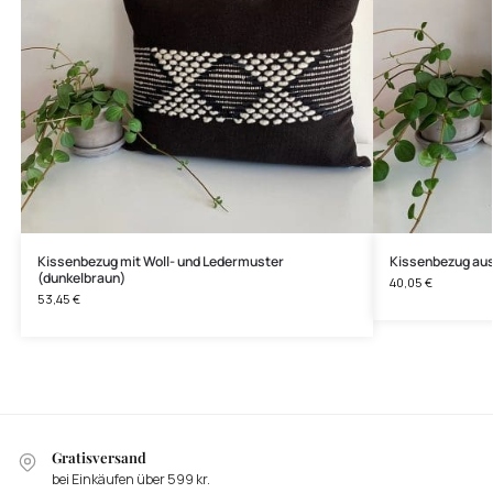
Kissenbezug mit Woll- und Ledermuster
Kissenbezug aus
(dunkelbraun)
40,05
€
53,45
€
Gratisversand
bei Einkäufen über 599 kr.