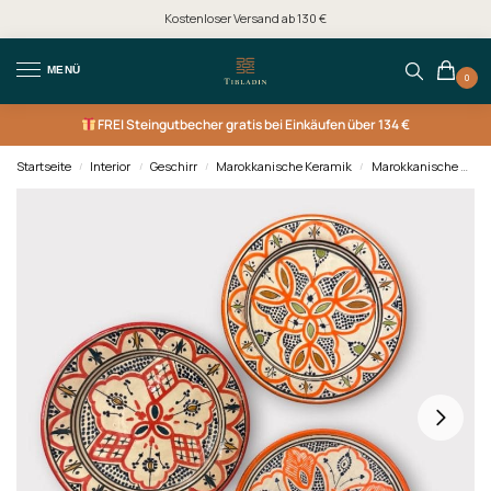
Kostenloser Versand ab 130 €
MENÜ
0
FREI
Steingutbecher gratis bei Einkäufen über 134 €
Startseite
Interior
Geschirr
Marokkanische Keramik
Marokkanische Keramik Gerichte
/
/
/
/