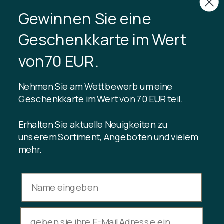
Samstag 11-15
Gewinnen Sie eine
CVR: 40875743
Geschenkkarte im Wert
TIBLADIN
von70 EUR.
Über Tibladin
Blog
Nehmen Sie am Wettbewerb um eine
Nachhaltige Produktion
Kundenclub registrieren
Geschenkkarte im Wert von 70 EUR teil.
Kontaktiere uns
Erhalten Sie aktuelle Neuigkeiten zu
unserem Sortiment, Angeboten und vielem
mehr.
INFORMATION
Guthaben der Geschenkkarte
Handelsbedingungen
Datenschutzrichtlinie
Rücktrittsrecht
Kauf stornieren