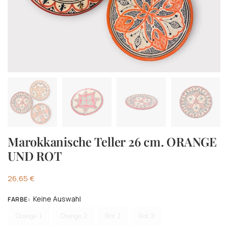
Marokkanische Teller 26 cm. ORANGE
UND ROT
26,65
€
Keine Auswahl
FARBE
:
Wählen Farbe
Orange 1
Orange 2
Rot 2
Rot 3