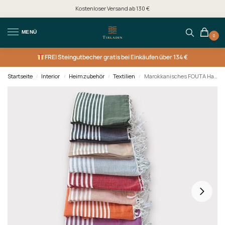
Kostenloser Versand ab 130 €
MENÜ
0
FREI
Steingutbecher gratis bei Einkäufen über 134 €
Startseite
Interior
Heimzubehör
Textilien
Marokkanisches FOUTA Hamamtuch
/
/
/
/