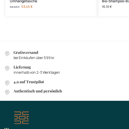
Umhängetasche
Bio-Shampoo-Bar
53,45
€
16,10
€
66,85
€
Gratisversand
bei Einkäufen über 599 kr.
Lieferung
innerhalb von 2-3 Werktagen
4,9 auf Trustpilot
Authentisch und persönlich