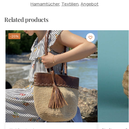
Hamamtücher
,
Textilien
,
Angebot
Related products
-20%