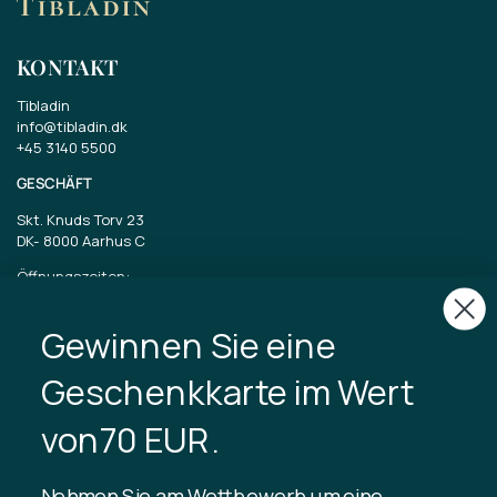
KONTAKT
Tibladin
info@tibladin.dk
+45 3140 5500
GESCHÄFT
Skt. Knuds Torv 23
DK-
8000 Aarhus C
Öffnungszeiten:
Dienstag bis Freitag 11-17 Uhr
Samstag 11-15
Gewinnen Sie eine
CVR: 40875743
Geschenkkarte im Wert
TIBLADIN
von70 EUR.
Über Tibladin
Blog
Nehmen Sie am Wettbewerb um eine
Nachhaltige Produktion