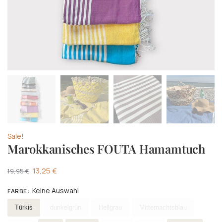
Sale!
Marokkanisches FOUTA Hamamtuch
13,25
€
19,95
€
Keine Auswahl
FARBE
:
Wählen Farbe
Türkis
dunkelgrün
Hellgrau
Mitternachtsblau