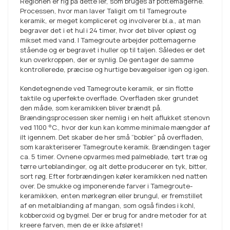
Regionen er rig på dette ler, som bruges af pottemagerne.
Processen, hvor man laver Taligit om til Tamegroute
keramik, er meget kompliceret og involverer bl.a., at man
begraver det i et hul i 24 timer, hvor det bliver opløst og
mikset med vand. I Tamegroute arbejder pottemagerne
stående og er begravet i huller op til taljen. Således er det
kun overkroppen, der er synlig. De gentager de samme
kontrollerede, præcise og hurtige bevægelser igen og igen.
Kendetegnende ved Tamegroute keramik, er sin flotte
taktile og uperfekte overflade. Overfladen sker grundet
den måde, som keramikken bliver brændt på.
Brændingsprocessen sker nemlig i en helt aflukket stenovn
ved 1100 °C., hvor der kun kan komme minimale mængder af
ilt igennem. Det skaber de her små “bobler” på overfladen,
som karakteriserer Tamegroute keramik. Brændingen tager
ca. 5 timer. Ovnene opvarmes med palmeblade, tørt træ og
tørre urteblandinger, og alt dette producerer en tyk, bitter,
sort røg. Efter forbrændingen køler keramikken ned natten
over. De smukke og imponerende farver i Tamegroute-
keramikken, enten mørkegrøn eller brungul, er fremstillet
af en metalblanding af mangan, som også findes i kohl,
kobberoxid og bygmel. Der er brug for andre metoder for at
kreere farven, men de er ikke afsløret!