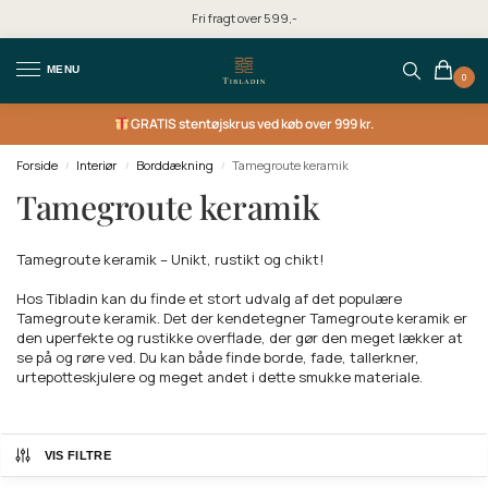
Fri fragt over 599,-
MENU
0
GRATIS
stentøjskrus ved køb over 999 kr.
Forside
Interiør
Borddækning
Tamegroute keramik
/
/
/
Tamegroute keramik
Tamegroute keramik – Unikt, rustikt og chikt!
Hos Tibladin kan du finde et stort udvalg af det populære
Tamegroute keramik. Det der kendetegner Tamegroute keramik er
den uperfekte og rustikke overflade, der gør den meget lækker at
se på og røre ved. Du kan både finde borde, fade, tallerkner,
urtepotteskjulere og meget andet i dette smukke materiale.
VIS FILTRE