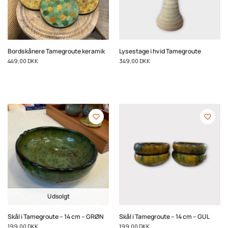
Bordskånere Tamegroute keramik
Lysestage i hvid Tamegroute
449,00
DKK
349,00
DKK
Udsolgt
Skål i Tamegroute – 14 cm – GRØN
Skål i Tamegroute – 14 cm – GUL
199,00
DKK
199,00
DKK