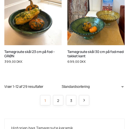
Tamegroute skål 23 cm på fod –
Tamegroute skål 30 cm på fod med
GRØN
takket kant
399,00
DKK
699,00
DKK
Viser 1–12 af 29 resultater
1
2
3
Historien bag Tamegroute keramik