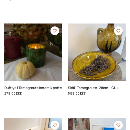
Duftlys i Tamegroute keramik potte
Skål i Tamegroute -28cm – GUL
279,00
DKK
599,00
DKK