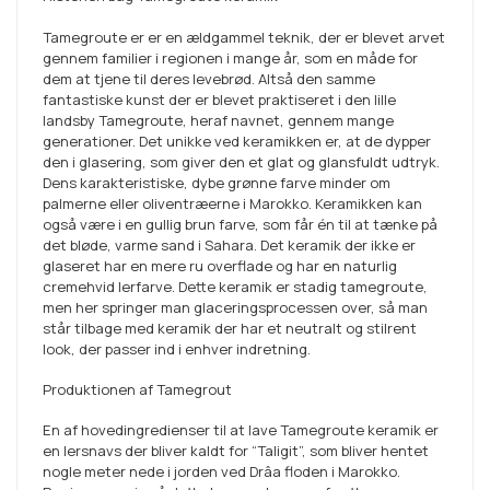
Tamegroute er er en ældgammel teknik, der er blevet arvet
gennem familier i regionen i mange år, som en måde for
dem at tjene til deres levebrød. Altså den samme
fantastiske kunst der er blevet praktiseret i den lille
landsby Tamegroute, heraf navnet, gennem mange
generationer. Det unikke ved keramikken er, at de dypper
den i glasering, som giver den et glat og glansfuldt udtryk.
Dens karakteristiske, dybe grønne farve minder om
palmerne eller oliventræerne i Marokko. Keramikken kan
også være i en gullig brun farve, som får én til at tænke på
det bløde, varme sand i Sahara. Det keramik der ikke er
glaseret har en mere ru overflade og har en naturlig
cremehvid lerfarve. Dette keramik er stadig tamegroute,
men her springer man glaceringsprocessen over, så man
står tilbage med keramik der har et neutralt og stilrent
look, der passer ind i enhver indretning.
Produktionen af Tamegrout
En af hovedingredienser til at lave Tamegroute keramik er
en lersnavs der bliver kaldt for “Taligit”, som bliver hentet
nogle meter nede i jorden ved Drâa floden i Marokko.