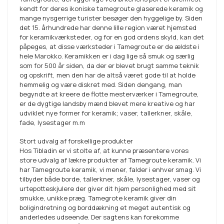
kendt for deres ikoniske tamegroute glaserede keramik og
mange nysgerrige turister besøger den hyggelige by. Siden
det 15. århundrede har denne lille region været hjemsted
for keramikværksteder, og for en god ordens skyld, kan det
påpeges, at disse værksteder i Tamegroute er de ældste i
hele Marokko. Keramikken er i dag lige så smuk og særlig
som for 500 år siden, da der er blevet brugt samme teknik
og opskrift, men den har de altså været gode til at holde
hemmelig og være diskret med. Siden dengang, man
begyndte at kreere de flotte mesterværker i Tamegroute,
er de dygtige landsby mænd blevet mere kreative og har
udviklet nye former for keramik; vaser, tallerkner, skåle,
fade, lysestager m.m
Stort udvalg af forskellige produkter
Hos Tibladin er vi stolte af, at kunne præsentere vores
store udvalg af lækre produkter af Tamegroute keramik. Vi
har Tamegroute keramik, vi mener, falder i enhver smag. Vi
tilbyder både borde, tallerkner, skåle, lysestager, vaser og
urtepotteskjulere der giver dit hjem personlighed med sit
smukke, unikke præg. Tamegrote keramik giver din
boligindretning og borddækning et meget autentisk og
anderledes udseende. Der sagtens kan forekomme