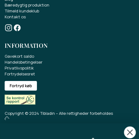
Vind et gavekort på 500 kr.
Bæredygtig produktion
Tilmeld kundeklub
Kontakt os
Deltag i konkurrencen om et gavekort på
500 kr.
Få sidste nyt om vores sortiment, tilbud og
INFORMATION
meget mere.
Gavekort saldo
Handelsbetingelser
Privatlivspolitik
Fortrydelsesret
Fortryd køb
Copyright © 2024 Tibladin – Alle rettigheder forbeholdes
Jeg accepterer, at Tibladin gemmer
det indtastede data.