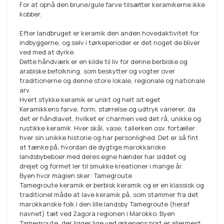
For at opnå den brune/gule farve tilsætter keramikerne ikke
kobber.
Efter landbruget er keramik den anden hovedaktivitet for
indbyggerne, og selv i tørkeperioder er det noget de bliver
ved med at dyrke.
Dette håndværk er en kilde til liv for denne berbiske og
arabiske befolkning, som beskytter og vogter over
traditionerne og denne store lokale, regionale og nationale
arv.
Hvert stykke keramik er unikt og helt sit eget
Keramikkens farve, form, størrelse og udtryk varierer, da
det er håndlavet, hvilket er charmen ved det rå, unikke og
rustikke keramik. Hver skål, vase, tallerken osv. fortæller
hver sin unikke historie og har personlighed. Det er så fint
at tænke på, hvordan de dygtige marokkanske
landsbybeboer med deres egne hænder har siddet og
drejet og formet ler til smukke kreationer i mange år.
Byen hvor magien sker: Tamegroute
Tamegroute keramik er berbisk keramik og er en klassisk og
traditionel måde at lave keramik på, som stammer fra det
marokkanske folk i den lille landsby Tamegroute (heraf
navnet) tæt ved Zagora regionen i Marokko. Byen
Tamegroute, der ligger lige ved ørkenens port er allermest