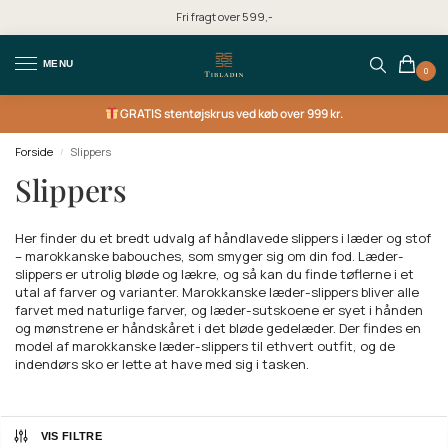
Fri fragt over 599,-
MENU
0
GRATIS
stentøjskrus ved køb over 999 kr.
Forside
Slippers
/
Slippers
Her finder du et bredt udvalg af håndlavede slippers i læder og stof
– marokkanske babouches, som smyger sig om din fod. Læder-
slippers er utrolig bløde og lækre, og så kan du finde tøflerne i et
utal af farver og varianter. Marokkanske læder-slippers bliver alle
farvet med naturlige farver, og læder-sutskoene er syet i hånden
og mønstrene er håndskåret i det bløde gedelæder. Der findes en
model af marokkanske læder-slippers til ethvert outfit, og de
indendørs sko er lette at have med sig i tasken.
VIS FILTRE