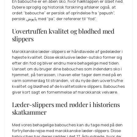
En babouche er en åben sko, hvor hælklappen er slået ned.
Dybere sproglig og historisk forskning afslører også, at
ordet “babouche” er persisk af oprindelse fra “papush”,
persisk پاپوش med “pa”, der refererer til “fod”.
Uovertruffen kvalitet og blødhed med
slippers
Marokkanske læder-slippers er håndlavede af gedelæder i
højeste kvalitet. Disse eksklusive læder-sutsko former sig
efter din fod og bliver endnu mere behagelige med tiden.
Uanset om du bruger dine babouches som indendørs sko i
hjemmet, på terrassen, i haven eller tager dem med på en
varm sommerdag til stranden, vil du nyde den uovertrufne
kvalitet og blødhed af de kvalitetssikre slippers. Babouches
giver kort sagt en fornemmelse af marokkansk velvære.
Læder-slippers med rødder i historiens
skatkammer
Med vores behagelige babouches kan du tage med på den
fortryllende rejse med marokkanske læder-slippers. Disse
babouches har deres rødder i det 17. århundrede, hvor de