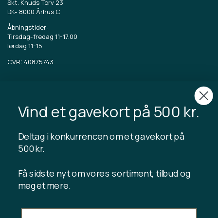
Skt. Knuds Torv 23
DK-
8000 Århus C
Åbningstider:
Tirsdag-fredag 11-17.00
lørdag 11-15
CVR: 40875743
TIBLADIN
Om Tibladin
Vind et gavekort på 500 kr.
Blog
Bæredygtig produktion
Tilmeld kundeklub
Deltag i konkurrencen om et gavekort på
Kontakt os
500 kr.
Få sidste nyt om vores sortiment, tilbud og
meget mere.
INFORMATION
Gavekort saldo
Handelsbetingelser