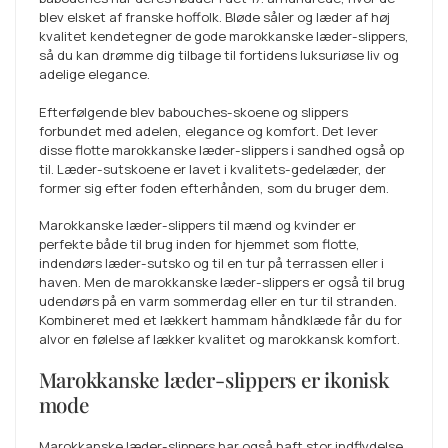
blev elsket af franske hoffolk. Bløde såler og læder af høj
kvalitet kendetegner de gode marokkanske læder-slippers,
så du kan drømme dig tilbage til fortidens luksuriøse liv og
adelige elegance.
Efterfølgende blev babouches-skoene og slippers
forbundet med adelen, elegance og komfort. Det lever
disse flotte marokkanske læder-slippers i sandhed også op
til. Læder-sutskoene er lavet i kvalitets-gedelæder, der
former sig efter foden efterhånden, som du bruger dem.
Marokkanske læder-slippers til mænd og kvinder er
perfekte både til brug inden for hjemmet som flotte,
indendørs læder-sutsko og til en tur på terrassen eller i
haven. Men de marokkanske læder-slippers er også til brug
udendørs på en varm sommerdag eller en tur til stranden.
Kombineret med et lækkert hammam håndklæde får du for
alvor en følelse af lækker kvalitet og marokkansk komfort.
Marokkanske læder-slippers er ikonisk
mode
Marokkanske læder-slippers har også haft stor indflydelse