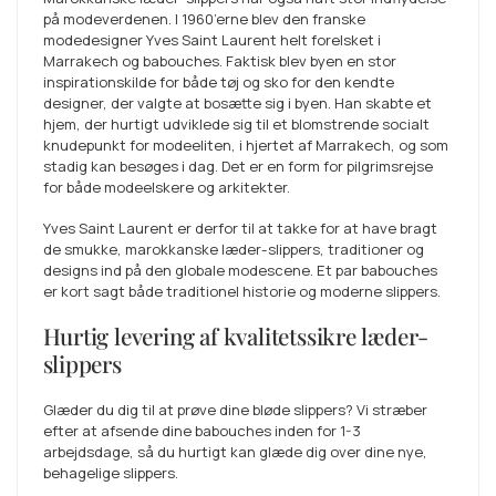
på modeverdenen. I 1960’erne blev den franske
modedesigner Yves Saint Laurent helt forelsket i
Marrakech og babouches. Faktisk blev byen en stor
inspirationskilde for både tøj og sko for den kendte
designer, der valgte at bosætte sig i byen. Han skabte et
hjem, der hurtigt udviklede sig til et blomstrende socialt
knudepunkt for modeeliten, i hjertet af Marrakech, og som
stadig kan besøges i dag. Det er en form for pilgrimsrejse
for både modeelskere og arkitekter.
Yves Saint Laurent er derfor til at takke for at have bragt
de smukke, marokkanske læder-slippers, traditioner og
designs ind på den globale modescene. Et par babouches
er kort sagt både traditionel historie og moderne slippers.
Hurtig levering af kvalitetssikre læder-
slippers
Glæder du dig til at prøve dine bløde slippers? Vi stræber
efter at afsende dine babouches inden for 1-3
arbejdsdage, så du hurtigt kan glæde dig over dine nye,
behagelige slippers.