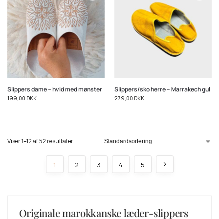
Slippers dame – hvid med mønster
Slippers/sko herre – Marrakech gul
199,00
DKK
279,00
DKK
Viser 1–12 af 52 resultater
1
2
3
4
5
Originale marokkanske læder-slippers