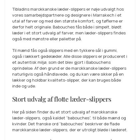
Tibladins marokkanske læder-slippers er nøje udvalgt hos
vores samarbejdspartnere og designere i Marrakech i et
utal af farver og med den største komfort, og tøflerne er
derfor helt originale. Babouches fås både i simpelt, blødt
læder i et stort udvalg af farver, men læder-slippers findes
også med mønstre eller palietter på.
Til mænd fås også slippers med en tykkere sål i gummi,
også i lækkert gedelæder. Alle disse slippers er produceret i
et autentisk miljø, som det blev gjort i Babouchens
oprindelse. Af den grund er de marokkanske læder-slippers
naturligvis også håndlavede, og du kan være sikker på en
lækker og holdbar kvalitets-slipper, der kan bruges både
inde og ude.
Stort udvalg af flotte læder-slippers
Her på siden finder du et stort udvalg af marokkanske
læder-slippers, også kaldet “babouches”, til både mænd og
kvinder. Det franske ord “babouches” beskriver de flade
marokkanske læder-slippers, der er utroligt bløde i læderet.