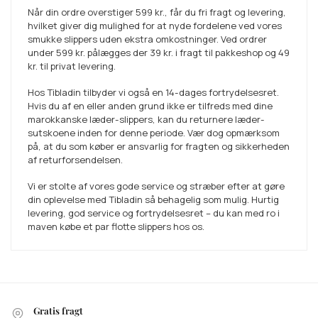
Når din ordre overstiger
599 kr.
, får du fri fragt og levering,
hvilket giver dig mulighed for at nyde fordelene ved vores
smukke slippers uden ekstra omkostninger. Ved ordrer
under
599 kr.
pålægges der
39 kr.
i fragt til pakkeshop og
49
kr.
til privat levering.
Hos Tibladin tilbyder vi også en 14-dages fortrydelsesret.
Hvis du af en eller anden grund ikke er tilfreds med dine
marokkanske læder-slippers, kan du returnere læder-
sutskoene inden for denne periode. Vær dog opmærksom
på, at du som køber er ansvarlig for fragten og sikkerheden
af returforsendelsen.
Vi er stolte af vores gode service og stræber efter at gøre
din oplevelse med Tibladin så behagelig som mulig. Hurtig
levering, god service og fortrydelsesret – du kan med ro i
maven købe et par flotte slippers hos os.
Gratis fragt