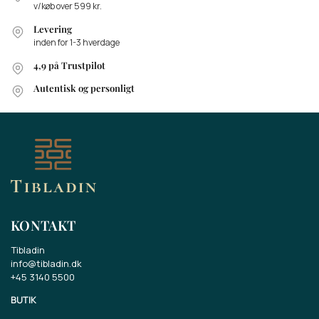
v/køb over 599 kr.
Levering
inden for 1-3 hverdage
4,9 på Trustpilot
Autentisk og personligt
KONTAKT
Tibladin
info@tibladin.dk
+45 3140 5500
BUTIK