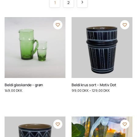
1
2
Beldi glaskande – grøn
Beldi krus sort – Motiv Dot
149,00
DKK
99,00
DKK
–
129,00
DKK