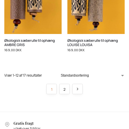
Økologisk sæberulle til ophæng
Økologisk sæberulle til ophæng
AMBRE GRIS
LOUISE LOUISA
169,00
DKK
169,00
DKK
Viser 1–12 af 17 resultater
1
2
Gratis fragt
v/køb over 599 kr.