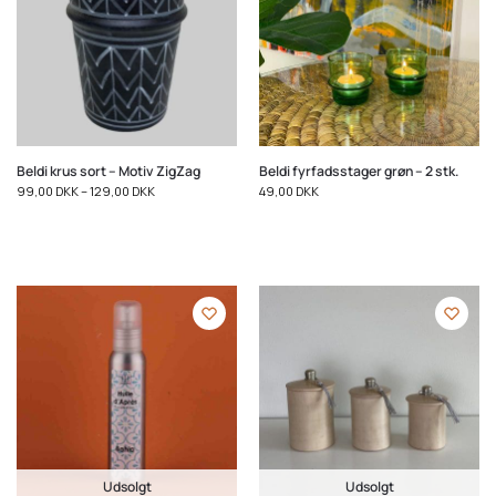
Beldi krus sort – Motiv ZigZag
Beldi fyrfadsstager grøn – 2 stk.
99,00
DKK
–
129,00
DKK
49,00
DKK
Udsolgt
Udsolgt