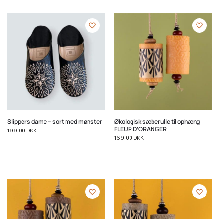
Slippers dame – sort med mønster
Økologisk sæberulle til ophæng
FLEUR D’ORANGER
199,00
DKK
169,00
DKK