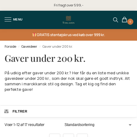
Fri fragt over 599,-
MENU
0
GRATIS
stentøjskrus ved køb over 999 kr.
Forside
Gaveideer
Gaver under 200 kr.
/
/
Gaver under 200 kr.
På udkig efter gaver under 200 kr.? Her får du en liste med unikke
gaveideer under 200 kr., som der nok skal gøre et godt indtryk. Alt
sammen i marokkansk stil og design. Tag et kig og find den
perfekte gave!
FILTRER
Viser 1–12 af 17 resultater