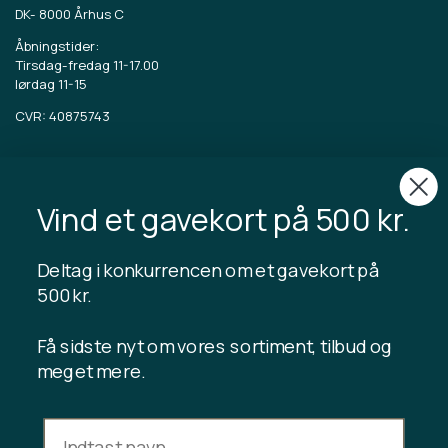
DK-
8000 Århus C
Åbningstider:
Tirsdag-fredag 11-17.00
lørdag 11-15
CVR: 40875743
TIBLADIN
Om Tibladin
Vind et gavekort på 500 kr.
Blog
Bæredygtig produktion
Tilmeld kundeklub
Deltag i konkurrencen om et gavekort på
Kontakt os
500 kr.
Få sidste nyt om vores sortiment, tilbud og
meget mere.
INFORMATION
Gavekort saldo
Handelsbetingelser
Privatlivspolitik