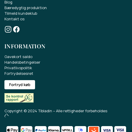
Blog
Bæredygtig produktion
Tilmeld kundeklub
Kontakt os
INFORMATION
Gavekort saldo
Handelsbetingelser
Privatlivspolitik
Fortrydelsesret
Fortryd køb
Vind et gavekort på 500 kr.
Deltag i konkurrencen om et gavekort på
Copyright © 2024 Tibladin – Alle rettigheder forbeholdes
500 kr.
Få sidste nyt om vores sortiment, tilbud og