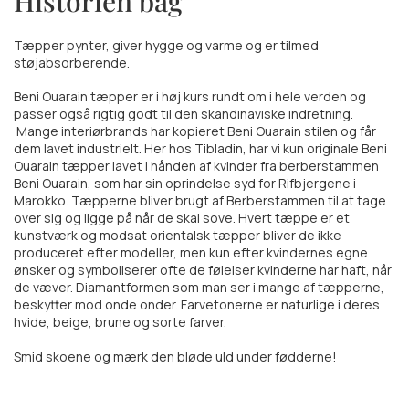
Historien bag
Tæpper pynter, giver hygge og varme og er tilmed
støjabsorberende.
Beni Ouarain tæpper er i høj kurs rundt om i hele verden og
passer også rigtig godt til den skandinaviske indretning.
Mange interiørbrands har kopieret Beni Ouarain stilen og får
dem lavet industrielt. Her hos Tibladin, har vi kun originale Beni
Ouarain tæpper lavet i hånden af kvinder fra berberstammen
Beni Ouarain, som har sin oprindelse syd for Rifbjergene i
Marokko. Tæpperne bliver brugt af Berberstammen til at tage
over sig og ligge på når de skal sove. Hvert tæppe er et
kunstværk og modsat orientalsk tæpper bliver de ikke
produceret efter modeller, men kun efter kvindernes egne
ønsker og symboliserer ofte de følelser kvinderne har haft, når
de væver. Diamantformen som man ser i mange af tæpperne,
beskytter mod onde onder. Farvetonerne er naturlige i deres
hvide, beige, brune og sorte farver.
Smid skoene og mærk den bløde uld under fødderne!