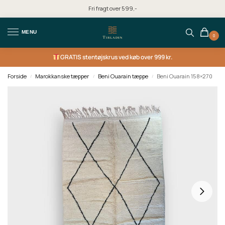
Fri fragt over 599,-
MENU
0
GRATIS
stentøjskrus ved køb over 999 kr.
Forside
Marokkanske tæpper
Beni Ouarain tæppe
Beni Ouarain 158×270
/
/
/