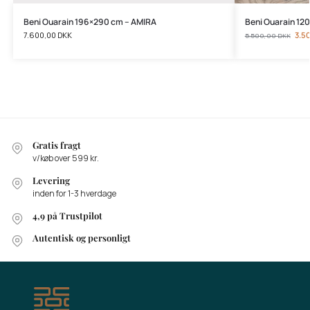
Beni Ouarain 196×290 cm – AMIRA
Beni Ouarain 12
7.600,00
DKK
3.5
5.500,00
DKK
Gratis fragt
v/køb over 599 kr.
Levering
inden for 1-3 hverdage
4,9 på Trustpilot
Autentisk og personligt