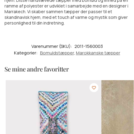
hjem. Disse håndvævede tæpper med bomuld og linned på en
ramme af polyester er udviklet i samarbejde med en designer i
Marrakech. Vi skaber sammen tæpper der passer til et
skandinavisk hjem, med et touch af varme og mystik som giver
personlighed til din indretning.
Varenummer (SKU):
2011-1560003
Kategorier:
Bomuldstæpper
,
Marokkanske tæpper
Se mine andre favoritter