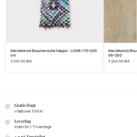
Marokkansk Boucherouite tæppe – LUMA | 110×240
Marokkansk Bou
cm
96×260
3.200,00
DKK
3.249,00
DKK
Gratis fragt
v/køb over 599 kr.
Levering
inden for 1-3 hverdage
4,9 på Trustpilot