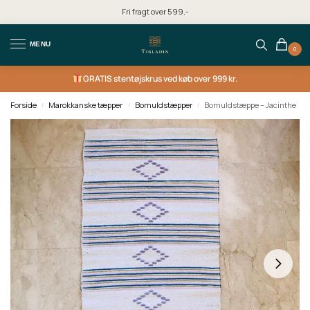
Fri fragt over 599,-
MENU
0
GRATIS
stentøjskrus ved køb over 999 kr.
Forside
Marokkanske tæpper
Bomuldstæpper
Bomuldstæppe – Jacinthe
/
/
/