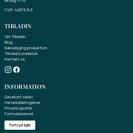
lørdag 11-15
CVR: 40875743
TIBLADIN
Om Tibladin
Blog
Bæredygtig produktion
Tilmeld kundeklub
Kontakt os
INFORMATION
Gavekort saldo
Handelsbetingelser
Privatlivspolitik
Vind et gavekort på 500 kr.
Fortrydelsesret
Fortryd køb
Deltag i konkurrencen om et gavekort på