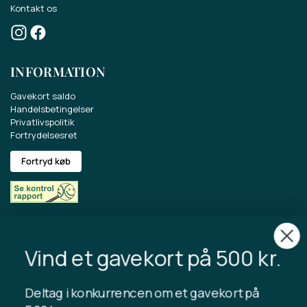
Kontakt os
Deltag i konkurrencen om et gavekort på
500 kr.
INFORMATION
Få sidste nyt om vores sortiment, tilbud og
meget mere.
Gavekort saldo
Handelsbetingelser
Privatlivspolitik
Fortrydelsesret
Fortryd køb
Copyright © 2024 Tibladin – Alle rettigheder forbeholdes
Jeg accepterer, at Tibladin gemmer
det indtastede data.
Tilmeld mig