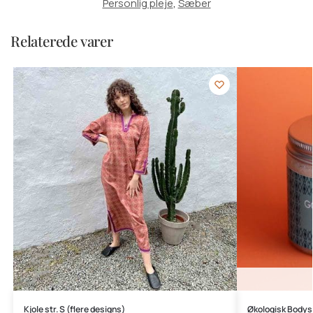
Personlig pleje
,
Sæber
Relaterede varer
Kjole str. S (flere designs)
Økologisk Body