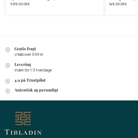
599,00
DKK
149,00
DKK
Gratis fragt
v/køb over 599 kr.
Levering
inden for 1-3 hverdage
4,9 på Trustpilot
Autentisk og personligt