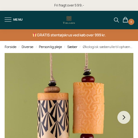
Fri fragt over 599,-
MENU
0
GRATIS
stentøjskrus ved køb over 999 kr.
Forside
Diverse
Personlig pleje
Sæber
Økologisk sæberulle til ophæng FLEUR D’ORANGER
/
/
/
/