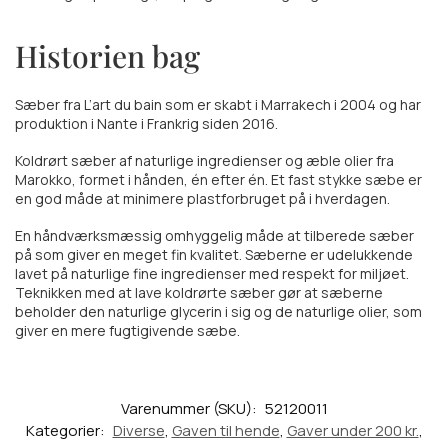
Historien bag
Sæber fra L’art du bain som er skabt i Marrakech i 2004 og har
produktion i Nante i Frankrig siden 2016.
Koldrørt sæber af naturlige ingredienser og æble olier fra
Marokko, formet i hånden, én efter én.
Et fast stykke sæbe er
en god måde at minimere plastforbruget på i hverdagen.
En håndværksmæssig omhyggelig måde at tilberede sæber
på som giver en meget fin kvalitet. Sæberne er udelukkende
lavet på naturlige fine ingredienser med respekt for miljøet.
Teknikken med at lave koldrørte sæber gør at sæberne
beholder den naturlige glycerin i sig og de naturlige olier, som
giver en mere fugtigivende sæbe.
Varenummer (SKU):
52120011
Kategorier:
Diverse
,
Gaven til hende
,
Gaver under 200 kr.
,