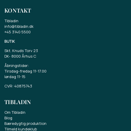
KONTAKT
Tibladin
info@tibladin.dk
+45 3140 5500
BUTIK
Skt. Knuds Torv 23
DK-
8000 Århus C
Åbningstider:
Tirsdag-fredag 11-17.00
lørdag 11-15
CVR: 40875743
TIBLADIN
Om Tibladin
Blog
Bæredygtig produktion
Vind et gavekort på 500 kr.
Tilmeld kundeklub