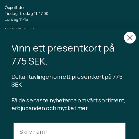
Öppettider:
Tisdag–fredag 11–17.00
Lördag 11-15
CVR: 40875743
Vinn ett presentkort på
TIBLADIN
Om Tibladin
775 SEK.
Blogg
Hållbar produktion
Registrera kundklubb
Delta i tävlingen om ett presentkort på 775
Kontakta oss
SEK .
Få de senaste nyheterna om vårt sortiment,
erbjudanden och mycket mer.
INFORMATION
Presentkortssaldo
Handelsvillkor
Integritetspolicy
Ångerrätt