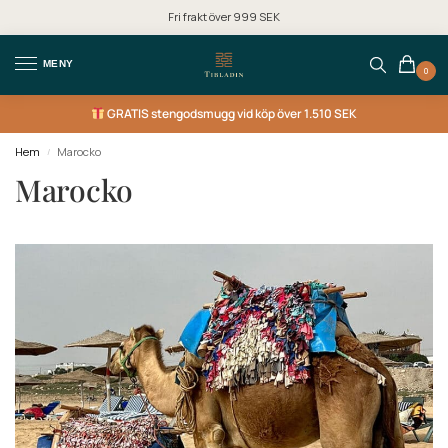
Fri frakt över 999 SEK
MENY
0
GRATIS
stengodsmugg vid köp över 1.510 SEK
Hem
Marocko
/
Marocko