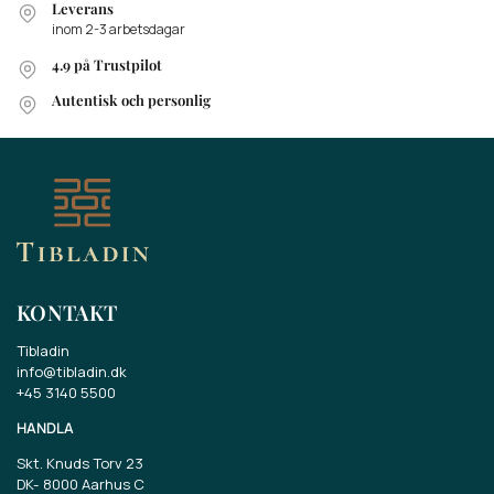
Leverans
inom 2-3 arbetsdagar
4.9 på Trustpilot
Autentisk och personlig
KONTAKT
Tibladin
info@tibladin.dk
+45 3140 5500
HANDLA
Skt. Knuds Torv 23
DK-
8000 Aarhus C