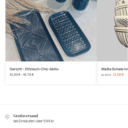
Gericht – Ethnisch-Chic-Motiv
Weiße Schale mi
12,00
€
–
16,70
€
12,00
€
24,00
€
Gratisversand
bei Einkäufen über 599 kr.