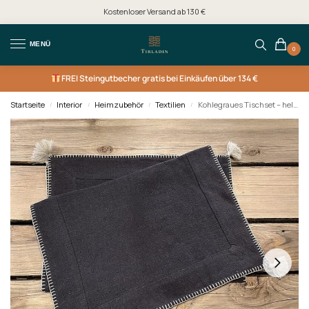
Kostenloser Versand ab 130 €
MENÜ
0
FREI
Steingutbecher gratis bei Einkäufen über 134 €
Startseite
Interior
Heimzubehör
Textilien
Kohlegraues Tischset – hellgrauer/silberner Rand
/
/
/
/