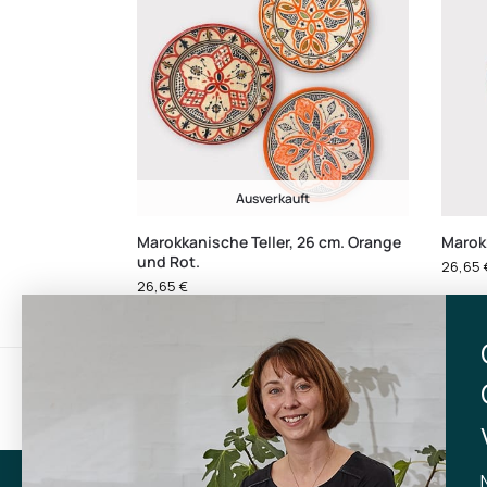
Ausverkauft
Marokkanische Teller, 26 cm. Orange
Marok
und Rot.
26,65
26,65
€
Gratisversand
Lief
bei Einkäufen über 599 kr.
inner