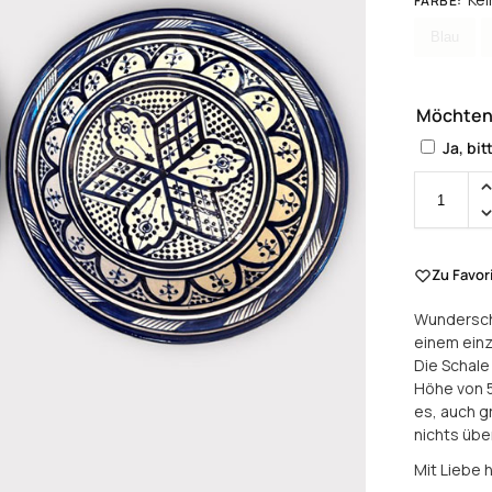
FARBE
:
Wählen F
Blau
Möchten
Ja, bit
Zu Favor
Wundersch
einem einz
Die Schale
Höhe von 
es, auch g
nichts übe
Mit Liebe 