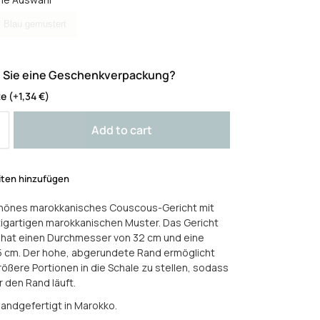
arbe
Blau gemustert
 Sie eine Geschenkverpackung?
te
(+
1,34
€
)
Add to cart
iten hinzufügen
önes marokkanisches Couscous-Gericht mit
igartigen marokkanischen Muster. Das Gericht
 hat einen Durchmesser von 32 cm und eine
5 cm. Der hohe, abgerundete Rand ermöglicht
rößere Portionen in die Schale zu stellen, sodass
r den Rand läuft.
handgefertigt in Marokko.