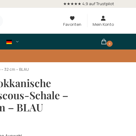
★★★★★ 4,9 auf Trustpilot
Favoriten
Mein Konto
0
 – 32 cm – BLAU
okkanische
cous-Schale –
m – BLAU
ne Auswahl