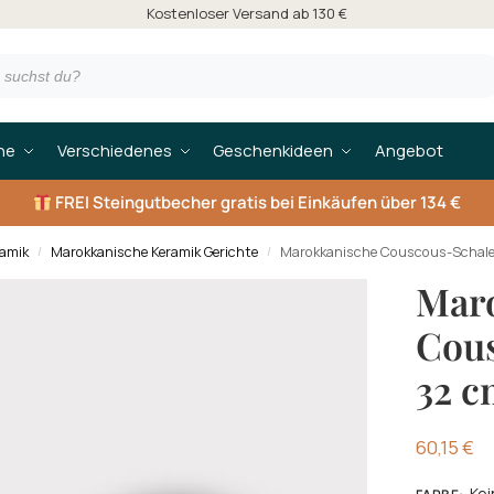
Kostenloser Versand ab 130 €
he
Verschiedenes
Geschenkideen
Angebot
FREI
Steingutbecher gratis bei Einkäufen über 134 €
amik
Marokkanische Keramik Gerichte
Marokkanische Couscous-Schale
/
/
Mar
Cous
32 c
60,15
€
Kei