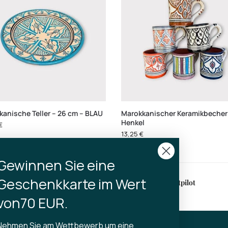
kanische Teller – 26 cm – BLAU
Marokkanischer Keramikbecher
Henkel
€
13,25
€
Gewinnen Sie eine
Geschenkkarte im Wert
erung
4,9 auf Trustpilot
halb von 2-3 Werktagen
von70 EUR.
Nehmen Sie am Wettbewerb um eine