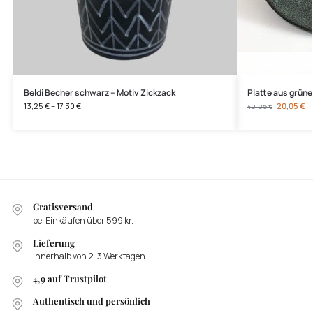
Beldi Becher schwarz – Motiv Zickzack
Platte aus grün
13,25
€
–
17,30
€
20,05
€
40,05
€
Gratisversand
bei Einkäufen über 599 kr.
Lieferung
innerhalb von 2-3 Werktagen
4,9 auf Trustpilot
Authentisch und persönlich