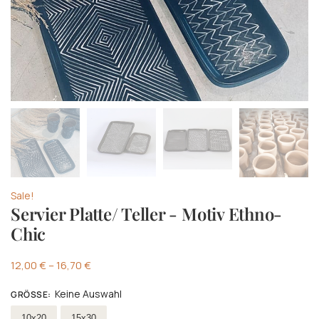
Sale!
Servier Platte/ Teller - Motiv Ethno-
Chic
12,00
€
–
16,70
€
Keine Auswahl
GRÖSSE
:
Wählen Größe
10x20
15x30