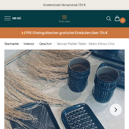
Kostenloser Versand ab 130 €
MENÜ
0
FREI
Steingutbecher gratis bei Einkäufen über 134 €
Startseite
Interior
Geschirr
Servier Platte/ Teller - Motiv Ethno-Chic
/
/
/