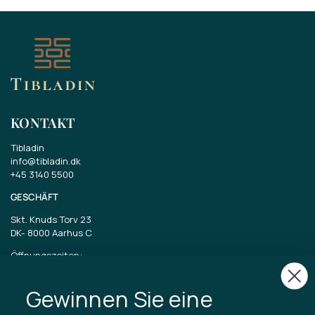
KONTAKT
Tibladin
info@tibladin.dk
+45 3140 5500
GESCHÄFT
Skt. Knuds Torv 23
DK-
8000 Aarhus C
Öffnungszeiten:
Dienstag bis Freitag 11-17 Uhr
Samstag 11-15
Gewinnen Sie eine
CVR: 40875743