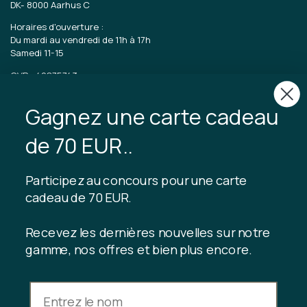
DK-
8000 Aarhus C
Horaires d'ouverture :
Du mardi au vendredi de 11h à 17h
Samedi 11-15
CVR : 40875743
Gagnez une carte cadeau
TIBLADIN
À propos de Tibladin
de 70 EUR..
Blog
Production durable
Abonnez-vous au club client
Participez au concours pour une carte
Nous contacter
cadeau de 70 EUR.
Recevez les dernières nouvelles sur notre
gamme, nos offres et bien plus encore.
INFORMATION
Solde de la carte-cadeau
Conditions générales de vente
Politique de confidentialité