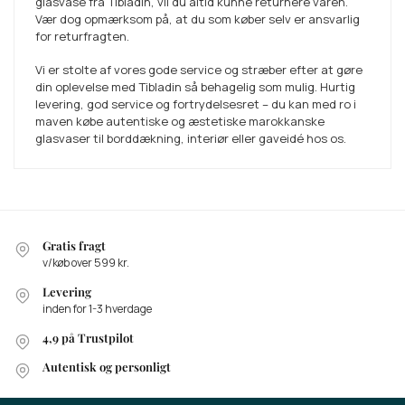
glasvase fra Tibladin, vil du altid kunne returnere varen.
Vær dog opmærksom på, at du som køber selv er ansvarlig
for returfragten.
Vi er stolte af vores gode service og stræber efter at gøre
din oplevelse med Tibladin så behagelig som mulig. Hurtig
levering, god service og fortrydelsesret – du kan med ro i
maven købe autentiske og æstetiske marokkanske
glasvaser til borddækning, interiør eller gaveidé hos os.
Gratis fragt
v/køb over 599 kr.
Levering
inden for 1-3 hverdage
4,9 på Trustpilot
Autentisk og personligt