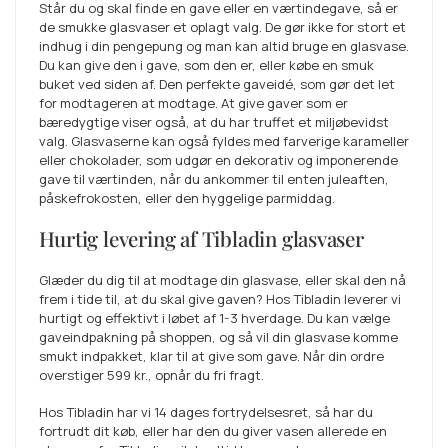
Står du og skal finde en gave eller en værtindegave, så er
de smukke glasvaser et oplagt valg. De gør ikke for stort et
indhug i din pengepung og man kan altid bruge en glasvase.
Du kan give den i gave, som den er, eller købe en smuk
buket ved siden af. Den perfekte gaveidé, som gør det let
for modtageren at modtage. At give gaver som er
bæredygtige viser også, at du har truffet et miljøbevidst
valg. Glasvaserne kan også fyldes med farverige karameller
eller chokolader, som udgør en dekorativ og imponerende
gave til værtinden, når du ankommer til enten juleaften,
påskefrokosten, eller den hyggelige parmiddag.
Hurtig levering af Tibladin glasvaser
Glæder du dig til at modtage din glasvase, eller skal den nå
frem i tide til, at du skal give gaven? Hos Tibladin leverer vi
hurtigt og effektivt i løbet af 1-3 hverdage. Du kan vælge
gaveindpakning på shoppen, og så vil din glasvase komme
smukt indpakket, klar til at give som gave. Når din ordre
overstiger
599 kr.
, opnår du fri fragt.
Hos Tibladin har vi 14 dages fortrydelsesret, så har du
fortrudt dit køb, eller har den du giver vasen allerede en