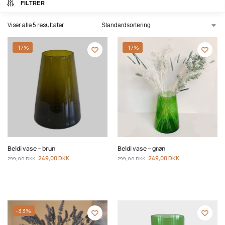
FILTRER
Viser alle 5 resultater
-17%
-17%
Beldi vase – brun
Beldi vase – grøn
249,00
DKK
249,00
DKK
299,00
DKK
299,00
DKK
-33%