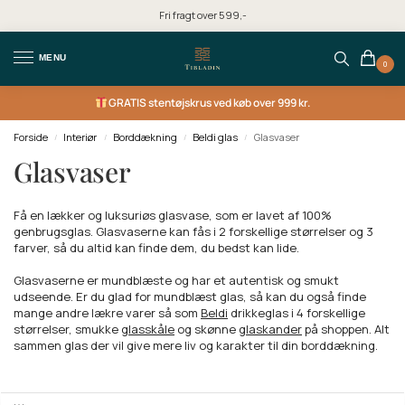
Fri fragt over 599,-
MENU
0
GRATIS
stentøjskrus ved køb over 999 kr.
Forside
Interiør
Borddækning
Beldi glas
Glasvaser
/
/
/
/
Glasvaser
Få en lækker og luksuriøs glasvase, som er lavet af 100%
genbrugsglas. Glasvaserne kan fås i 2 forskellige størrelser og 3
farver, så du altid kan finde dem, du bedst kan lide.
Glasvaserne er mundblæste og har et autentisk og smukt
udseende. Er du glad for mundblæst glas, så kan du også finde
mange andre lækre varer så som
Beldi
drikkeglas i 4 forskellige
størrelser, smukke
glasskåle
og skønne
glaskander
på shoppen. Alt
sammen glas der vil give mere liv og karakter til din borddækning.