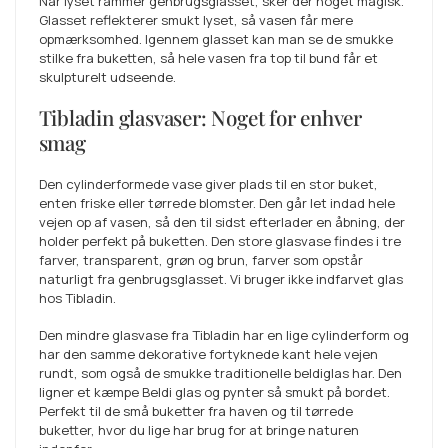
Når lyset rammer genbrugsglasset, sker der noget magisk.
Glasset reflekterer smukt lyset, så vasen får mere
opmærksomhed. Igennem glasset kan man se de smukke
stilke fra buketten, så hele vasen fra top til bund får et
skulpturelt udseende.
Tibladin glasvaser: Noget for enhver
smag
Den cylinderformede vase giver plads til en stor buket,
enten friske eller tørrede blomster. Den går let indad hele
vejen op af vasen, så den til sidst efterlader en åbning, der
holder perfekt på buketten. Den store glasvase findes i tre
farver, transparent, grøn og brun, farver som opstår
naturligt fra genbrugsglasset. Vi bruger ikke indfarvet glas
hos Tibladin.
Den mindre glasvase fra Tibladin har en lige cylinderform og
har den samme dekorative fortyknede kant hele vejen
rundt, som også de smukke traditionelle beldiglas har. Den
ligner et kæmpe Beldi glas og pynter så smukt på bordet.
Perfekt til de små buketter fra haven og til tørrede
buketter, hvor du lige har brug for at bringe naturen