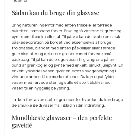
indenfor.
Sådan kan du bruge din glasvase
Bring naturen indenfor med enten friske eller tørrede
buketter i sæsonens farver. Brug også vaserne til grene og
pynt dem til påske eller jul. Til påske kan du skabe en smuk
påskedekoration på bordet ved eksempelvis at bruge
troldhassel, blandet med enten påskeliljer eller tørrede
gule blomster og dekorere grenene med farvede små
påskeæg. Til jul kan du bruge vasen til grangrene på en
bund af grankogler og pynte med enkelt, smukt julepynt. En
enkelt lyskæde i vasen giver en ekstra hyggebelysning i
vindueskarmen til de mørke aftener. Du kan også fylde
vasen med farvede sten og stille et stort bloklys ned i
vasen til en hyggelig belysning.
Ja, kun fantasien sætter grænser for hvordan du kan bruge
de smukke Beldi vaser fra Tibladin i din indretning.
Mundblæste glasvaser – den perfekte
gaveidé