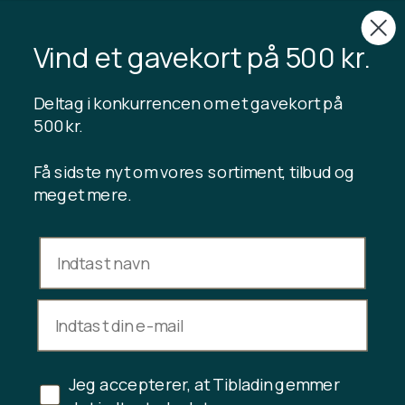
TIBLADIN
Om Tibladin
Vind et gavekort på 500 kr.
Blog
Bæredygtig produktion
Tilmeld kundeklub
Deltag i konkurrencen om et gavekort på
Kontakt os
500 kr.
Få sidste nyt om vores sortiment, tilbud og
meget mere.
INFORMATION
Gavekort saldo
Handelsbetingelser
Privatlivspolitik
Fortrydelsesret
Fortryd køb
Jeg accepterer, at Tibladin gemmer
Copyright © 2024 Tibladin – Alle rettigheder forbeholdes