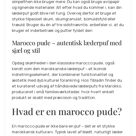
simpelthen ikke bruger mere. Du kan også bruge avispapir
og lignende materialer. Alt efter hvad du kommer i, kan din
læderpuf godt blive ret tung. Overvej derfor at bruge et
stykke tilpasset skum, skumgranulat, bomuldsfyld eller
træuld. Bruger du én af tre sidstnævnte, anbefaler vi, at du
bruger et inderbetræk og putter fyldet deri.
Marocco pude – autentisk læderpuf med
sjæl og stil
Opdag skønheden i den klassiske marocco pude, også
kendt som den marokkanske læderpuf – et ikonisk
indretningselement, der kombinerer funktionalitet og
æstetik med dyb kulturel forankring. Hos Tibladin finder du
et kurateret udvalg af håndlavede læderpufs fra Marokko,
produceret i små familieværksteder, hvor hvert enkelt
produkt er skabt med præcision og tradition.
Hvad er en marocco pude?
En marocco pude er ikke bare en puf – det er et stykke
marokkansk kulturarv. Typisk lavet af blødt, naturligt læder