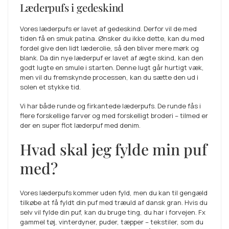
Læderpufs i gedeskind
Vores læderpufs er lavet af gedeskind. Derfor vil de med
tiden få en smuk patina. Ønsker du ikke dette, kan du med
fordel give den lidt læderolie, så den bliver mere mørk og
blank. Da din nye læderpuf er lavet af ægte skind, kan den
godt lugte en smule i starten. Denne lugt går hurtigt væk,
men vil du fremskynde processen, kan du sætte den ud i
solen et stykke tid.
Vi har både runde og firkantede læderpufs. De runde fås i
flere forskellige farver og med forskelligt broderi – tilmed er
der en super flot læderpuf med denim.
Hvad skal jeg fylde min puf
med?
Vores læderpufs kommer uden fyld, men du kan til gengæld
tilkøbe at få fyldt din puf med træuld af dansk gran. Hvis du
selv vil fylde din puf, kan du bruge ting, du har i forvejen. Fx
gammel tøj, vinterdyner, puder, tæpper – tekstiler, som du