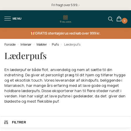
Fri fragt over 599,-
MENU
0
GRATIS
stentøjskrus ved køb over 999 kr.
Forside
Interiør
Møbler
Pufs
Læderpufs
/
/
/
/
Læderpufs
En læderpuf er både flot, anvendelig og nem at sætte til din
indretning. De giver et personligt præg til dit hjem og tilfører hygge
og et eksotisk touch. Vores leverandør af skindpufs, beliggende i
Marrakech, har mange års erfaring med at lave gode og meget
holdbare læderpufs. Disse eksporterer han til flere steder rundt i
verden. Han har valgt at lave pufsne i gedelæder, da det giver den
blødeste og mest fleksible puf.
FILTRER