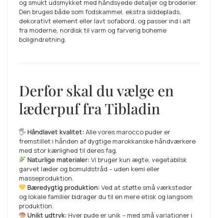
og smukt udsmykket med håndsyede detaljer og broderier.
Den bruges både som fodskammel, ekstra siddeplads,
dekorativt element eller lavt sofabord, og passer ind i alt
fra moderne, nordisk til varm og farverig boheme
boligindretning.
Derfor skal du vælge en
læderpuf fra Tibladin
🖐️
Håndlavet kvalitet:
Alle vores marocco puder er
fremstillet i hånden af dygtige marokkanske håndværkere
med stor kærlighed til deres fag.
Naturlige materialer:
Vi bruger kun ægte, vegetabilsk
garvet læder og bomuldstråd – uden kemi eller
masseproduktion.
Bæredygtig produktion:
Ved at støtte små værksteder
og lokale familier bidrager du til en mere etisk og langsom
produktion.
Unikt udtryk:
Hver pude er unik – med små variationer i