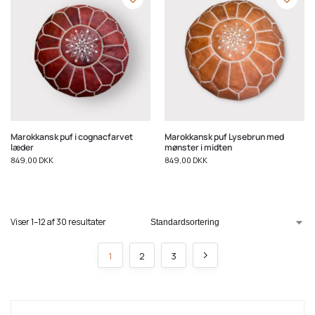
Marokkansk puf i cognacfarvet
Marokkansk puf Lysebrun med
læder
mønster i midten
849,00
DKK
849,00
DKK
Viser 1–12 af 30 resultater
1
2
3