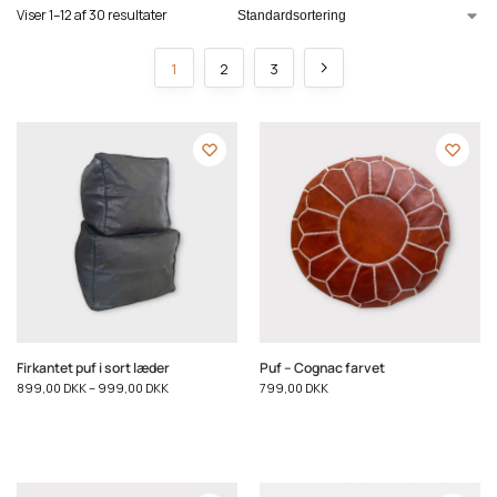
Viser 1–12 af 30 resultater
1
2
3
Firkantet puf i sort læder
Puf – Cognac farvet
899,00
DKK
–
999,00
DKK
799,00
DKK