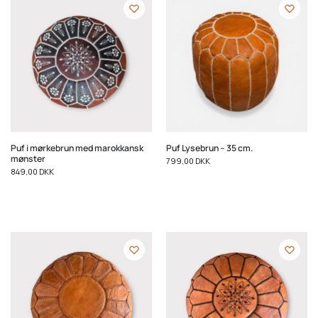
Puf i mørkebrun med marokkansk
Puf Lysebrun – 35 cm.
mønster
799,00
DKK
849,00
DKK