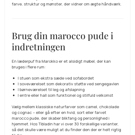
farve, struktur og mønster, der vidner om ægte håndværk.
Brug din marocco pude i
indretningen
En læderpuf fra Marokko er et alsidigt møbel, der kan
bruges i flere rum:
I stuen som ekstra sæde ved sofabordet
I soveværelset som dekorativ støtte ved sengegavlen
I børneværelset til leg og afslapning
I entre eller hall som funktionel og stilfuld velkomst
Vælg mellem klassiske naturfarver som camel, chokolade
og cognac – eller gå efter en hvid, sort eller farvet
marocco pude, der skaber blikfang og personlighed i
hjemmet. Hos Tibladin har vi over 30 forskellige varianter,
så det skulle være muligt at du finder den der er helt rigtig