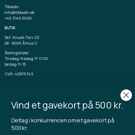
Tibladin
info@tibladin.dk
+45 3140 5500
BUTIK
Skt. Knuds Torv 23
DK-
8000 Århus C
Åbningstider:
Tirsdag-fredag 11-17.00
lørdag 11-15
CVR: 40875743
TIBLADIN
Om Tibladin
Vind et gavekort på 500 kr.
Blog
Bæredygtig produktion
Tilmeld kundeklub
Deltag i konkurrencen om et gavekort på
Kontakt os
500 kr.