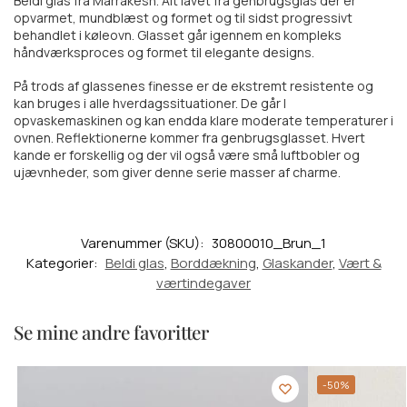
Beldi glas fra Marrakesh. Alt lavet fra genbrugsglas der er
opvarmet, mundblæst og formet og til sidst progressivt
behandlet i køleovn. Glasset går igennem en kompleks
håndværksproces og formet til elegante designs.
På trods af glassenes finesse er de ekstremt resistente og
kan bruges i alle hverdagssituationer. De går I
opvaskemaskinen og kan endda klare moderate temperaturer i
ovnen. Reflektionerne kommer fra genbrugsglasset. Hvert
kande er forskellig og der vil også være små luftbobler og
ujævnheder, som giver denne serie masser af charme.
Varenummer (SKU):
30800010_Brun_1
Kategorier:
Beldi glas
,
Borddækning
,
Glaskander
,
Vært &
værtindegaver
Se mine andre favoritter
-50%