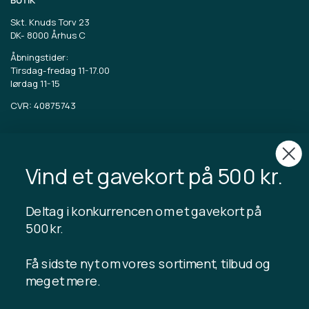
Skt. Knuds Torv 23
DK-
8000 Århus C
Åbningstider:
Tirsdag-fredag 11-17.00
lørdag 11-15
CVR: 40875743
TIBLADIN
Om Tibladin
Vind et gavekort på 500 kr.
Blog
Bæredygtig produktion
Tilmeld kundeklub
Deltag i konkurrencen om et gavekort på
Kontakt os
500 kr.
Få sidste nyt om vores sortiment, tilbud og
meget mere.
INFORMATION
Gavekort saldo