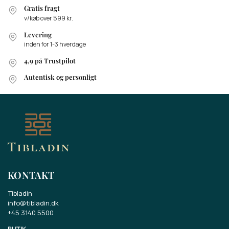
Gratis fragt
v/køb over 599 kr.
Levering
inden for 1-3 hverdage
4,9 på Trustpilot
Autentisk og personligt
KONTAKT
Tibladin
info@tibladin.dk
+45 3140 5500
BUTIK