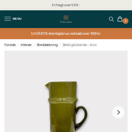
Fri fragt over 599,-
MENU
0
GRATIS
stentøjskrus ved køb over 999 kr.
Forside
Interiør
Borddækning
Beldi glaskande – brun
/
/
/