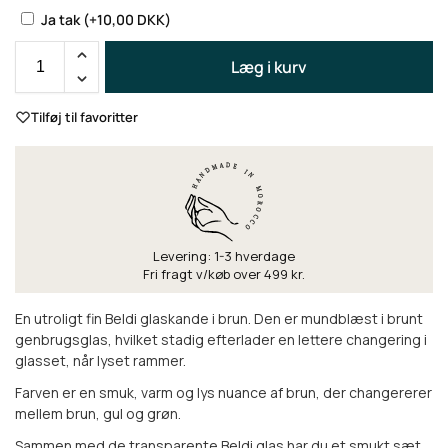
Ja tak
(+
10,00
DKK
)
Læg i kurv
Tilføj til favoritter
Levering: 1-3 hverdage
Fri fragt v/køb over 499 kr.
En utroligt fin Beldi glaskande i brun. Den er mundblæst i brunt
genbrugsglas, hvilket stadig efterlader en lettere changering i
glasset, når lyset rammer.
Farven er en smuk, varm og lys nuance af brun, der changererer
mellem brun, gul og grøn.
Sammen med de transparente Beldi glas har du et smukt sæt,