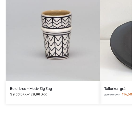
Beldi krus – Motiv Zig Zag
Tallerken grå
99,00
DKK
–
129,00
DKK
114,5
229,00
DKK