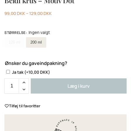
Beldi krus – Motiv Dot
99,00
DKK
–
129,00
DKK
Ingen valgt
STØRRELSE
:
Vælge stoerrelse
120 ml
200 ml
Ønsker du gaveindpakning?
Ja tak
(+
10,00
DKK
)
Læg i kurv
Tilføj til favoritter