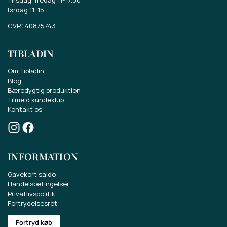
lørdag 11-15
CVR: 40875743
TIBLADIN
Om Tibladin
Blog
Bæredygtig produktion
Tilmeld kundeklub
Kontakt os
Vind et gavekort på 500 kr.
INFORMATION
Deltag i konkurrencen om et gavekort på
500 kr.
Gavekort saldo
Handelsbetingelser
Privatlivspolitik
Få sidste nyt om vores sortiment, tilbud og
Fortrydelsesret
meget mere.
Fortryd køb