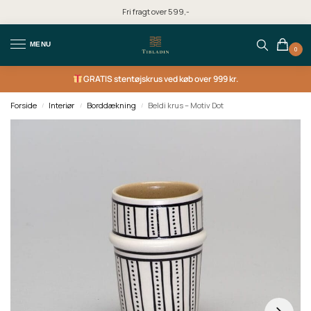
Fri fragt over 599,-
MENU
0
GRATIS
stentøjskrus ved køb over 999 kr.
Forside
Interiør
Borddækning
Beldi krus – Motiv Dot
/
/
/