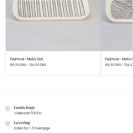
Fad hvid – Motiv Dot
Fad hvid – Motiv 
89,50
DKK
–
124,50
DKK
89,50
DKK
–
124,
Gratis fragt
v/køb over 599 kr.
Levering
inden for 1-3 hverdage