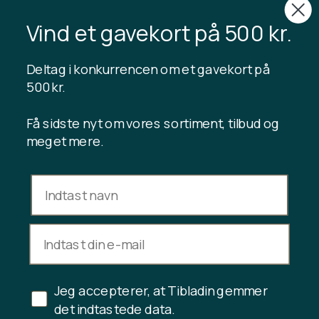
Om Tibladin
Vind et gavekort på 500 kr.
Blog
Bæredygtig produktion
Tilmeld kundeklub
Deltag i konkurrencen om et gavekort på
Kontakt os
500 kr.
Få sidste nyt om vores sortiment, tilbud og
meget mere.
INFORMATION
Gavekort saldo
Handelsbetingelser
Privatlivspolitik
Fortrydelsesret
Fortryd køb
Jeg accepterer, at Tibladin gemmer
Copyright © 2024 Tibladin – Alle rettigheder forbeholdes
det indtastede data.