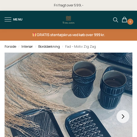
Fri fragt over 599,-
MENU
0
GRATIS
stentøjskrus ved køb over 999 kr.
Forside
Interiør
Borddækning
Fad – Motiv Zig Zag
/
/
/