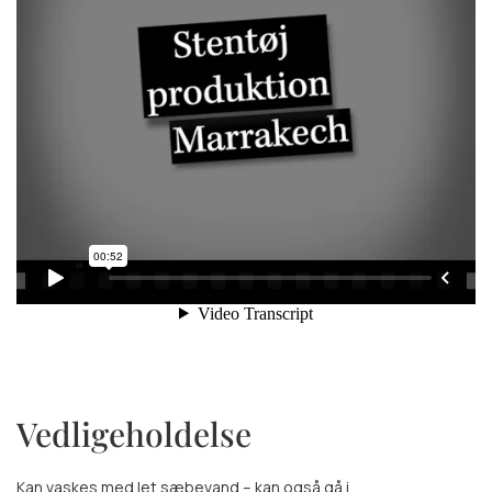
Vedligeholdelse
Kan vaskes med let sæbevand – kan også gå i