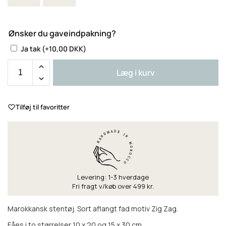
Ønsker du gaveindpakning?
Ja tak
(+
10,00
DKK
)
Læg i kurv
Tilføj til favoritter
Levering: 1-3 hverdage
Fri fragt v/køb over 499 kr.
Marokkansk stentøj. Sort aflangt fad motiv Zig Zag.
Fåes i to størrelser 10 x 20 og 15 x 30 cm.