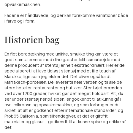
opvaskemaskinen.
Fadene er håndlavede, og der kan forekomme variationer både
i farve og i form.
Historien bag
En flot borddækning med unikke, smukke ting kan være et
godt samtaleemne med dine gæster. Mit samarbejde med
denne producent af stentøj er helt ekstraordinært. Her er de
specialiseret i at lave tidløst stentøj med et lille touch af
Marokko, lige som jeg elsker det. Det bliver også kaldt
Marrakech-porcelæn. De leverer til hele verden og til alle de
store hoteller, restauranter og butikker. Stentøjet brændes
ved over 1200 grader, hvilket gør det meget holdbart. Alt, du
ser under stentøj her på siden, er godkendt til at kunne gå i
ovn, mikroovn og opvaskemaskine, og som forbruger er du
sikret, at alt er godkendt efter internationale standarder, og
Prob65 California, som tilkendegiver, at det er giftfrit
materialer og glasur – godkendt til at kunne spise og drikke af
det.