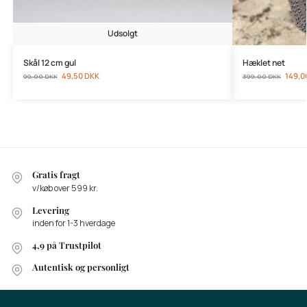
Udsolgt
Skål 12 cm gul
Hæklet net
49,50
DKK
149,0
99,00
DKK
399,00
DKK
Gratis fragt
v/køb over 599 kr.
Levering
inden for 1-3 hverdage
4,9 på Trustpilot
Autentisk og personligt