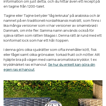
information om just detta, och du hittar även ett recept på
en tagine från 1200-talet.
Tagine eller Tajine betyder "låg lerkruka" på arabiska och är
namnet på en traditionell nordafrikansk maträtt, som finns i
lika många versioner som vi har versioner av smørrebrød i
Danmark, om inte fler. Samma namn används också för
själva rätten som rätten tillagas i. Denna rätt är rund med ett
konformat lock som har ett hål i toppen.
I denna görs olika sjudrätter som ofta innehåller kött, fisk
eller fågel samt olika grönsaker, torkad frukt och nötter. Allt
hjälpte bra på vägen med varma aromatiska kryddor, t ex
kryddmärket ras el hanout.
Se hur du enkelt kan göra din
egen ras el hanout
.