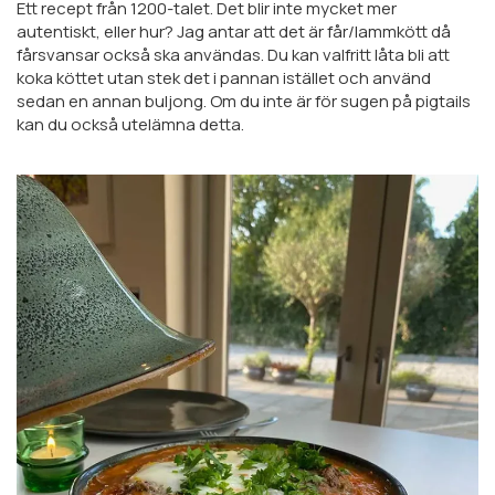
Ett recept från 1200-talet. Det blir inte mycket mer
autentiskt, eller hur? Jag antar att det är får/lammkött då
fårsvansar också ska användas. Du kan valfritt låta bli att
koka köttet utan stek det i pannan istället och använd
sedan en annan buljong. Om du inte är för sugen på pigtails
kan du också utelämna detta.