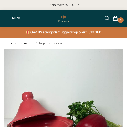
Fri frakt över 999 SEK
MENY
0
GRATIS
stengodsmugg vid köp över 1.510 SEK
Home
Inspiration
Tagines historia
/
/