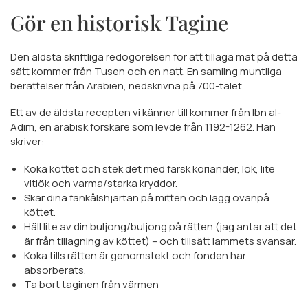
Gör en historisk Tagine
Den äldsta skriftliga redogörelsen för att tillaga mat på detta
sätt kommer från Tusen och en natt. En samling muntliga
berättelser från Arabien, nedskrivna på 700-talet.
Ett av de äldsta recepten vi känner till kommer från Ibn al-
Adim, en arabisk forskare som levde från 1192-1262. Han
skriver:
Koka köttet och stek det med färsk koriander, lök, lite
vitlök och varma/starka kryddor.
Skär dina fänkålshjärtan på mitten och lägg ovanpå
köttet.
Häll lite av din buljong/buljong på rätten (jag antar att det
är från tillagning av köttet) – och tillsätt lammets svansar.
Koka tills rätten är genomstekt och fonden har
absorberats.
Ta bort taginen från värmen