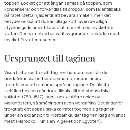
toppen. Locket gör att ångan samlas på toppen, som
kondenserar och förvandlas till droppar, som faller tillbaka
på fatet. Detta hjälper till att bevara smaken, men det
betyder också att du kan tillaga kött, även de billiga
styckningsdelarna, till absolut mörhet med mycket lite
vatten. Denna metod har varit avgörande i områden med
mycket få vattenresurser
Ursprunget till taginen
Vissa historiker tror att taginen härstammar från de
nordafrikanska berberstammarna, medan andra
teoretiserar att romarna uppfann taginen. De äldsta
skriftliga bevisen går dock tillbaka till det abbasidiska
kalifatet (750–1517), som täckte större delen av
Mellanöstern, så småningom även Nordafrika. Det är därför
troligt att det abbasidiska kalifatet tog med sig taginen
under sin expansion till Nordafrika, där taginen idag används
mest (Marocko, Tunisien, Algeriet och Egypten).