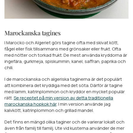
Marockanska tagines
I Marocko och Algeriet görs tagine ofta med skivat kött,
fågel eller fisk tillsammans med grönsaker eller frukt. Ofta
med nötter och torkad frukt. De mest använda kryddorna är
ingefära, gurkmeja, spiskummin, kanel, saffran, paprika och
chili.
I de marockanska och algeriska taginerna är det populärt
att kombinera det kryddiga med det söta. Därför är tagine
med lamm, katrinplommon och kryddor en mycket populär
rätt.
Se receptet på min version av detta traditionella
marockanska hopkok här
. I min version använde jag
kalvkött, katrinplommon och grillad mandel.
Det finns en mängd olika taginer och de varierar lokalt och
även från familj till familj. Ute vid kusterna använder de mer