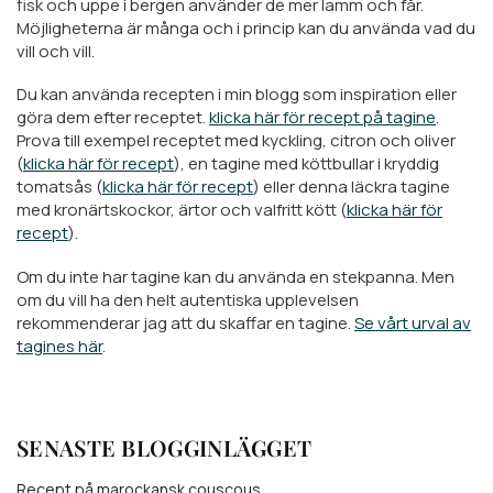
fisk och uppe i bergen använder de mer lamm och får.
Möjligheterna är många och i princip kan du använda vad du
vill och vill.
Du kan använda recepten i min blogg som inspiration eller
göra dem efter receptet.
klicka här för recept på tagine
.
Prova till exempel receptet med kyckling, citron och oliver
(
klicka här för recept
), en tagine med köttbullar i kryddig
tomatsås (
klicka här för recept
) eller denna läckra tagine
med kronärtskockor, ärtor och valfritt kött (
klicka här för
recept
).
Om du inte har tagine kan du använda en stekpanna. Men
om du vill ha den helt autentiska upplevelsen
rekommenderar jag att du skaffar en tagine.
Se vårt urval av
tagines här
.
SENASTE BLOGGINLÄGGET
Recept på marockansk couscous