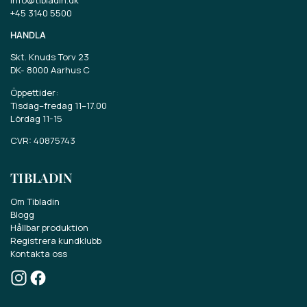
info@tibladin.dk
+45 3140 5500
HANDLA
Skt. Knuds Torv 23
DK-
8000 Aarhus C
Öppettider:
Tisdag–fredag 11–17.00
Lördag 11-15
CVR: 40875743
TIBLADIN
Vinn ett presentkort på
Om Tibladin
775 SEK.
Blogg
Hållbar produktion
Registrera kundklubb
Delta i tävlingen om ett presentkort på 775
Kontakta oss
SEK .
Få de senaste nyheterna om vårt sortiment,